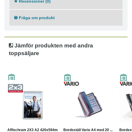
Recensioner (0)
Perfekt för att visa kampanjer, erbjudanden, affischer
och offentlig information
Väggmonteringssats ingår
Fråga om produkt
Storlek: A2 (420x594 mm)
Jämför produkten med andra
toppsäljare
Affischram 2X3 A2 420x594mm
Bordsställ Vario A4 med 20 ...
Bordsst