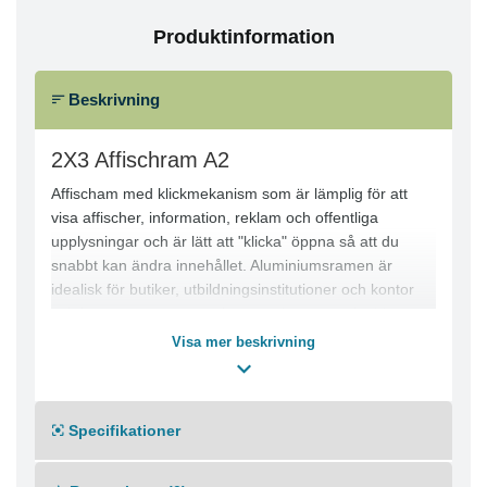
Produktinformation
Beskrivning
2X3 Affischram A2
Affischam med klickmekanism som är lämplig för att
visa affischer, information, reklam och offentliga
upplysningar och är lätt att "klicka" öppna så att du
snabbt kan ändra innehållet. Aluminiumsramen är
idealisk för butiker, utbildningsinstitutioner och kontor
och har ett transparent plastöverdrag som skyddar
innehållet. Ramen finns med en praktisk
Visa mer beskrivning
väggmonteringssats och passar alla skyltar och
affischer. Tillverkad av PVC.
Specifikationer
Aluminium-ram 25 mm
Genomskinligt plasthölje skyddar innehållet (0,5 mm
med UV-filter)