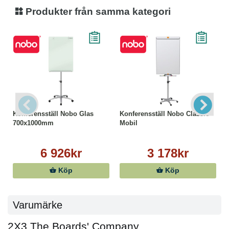
Produkter från samma kategori
Konferensställ Nobo Glas
Konferensställ Nobo Classic
700x1000mm
Mobil
6 926kr
3 178kr
Köp
Köp
Varumärke
2X3 The Boards' Company