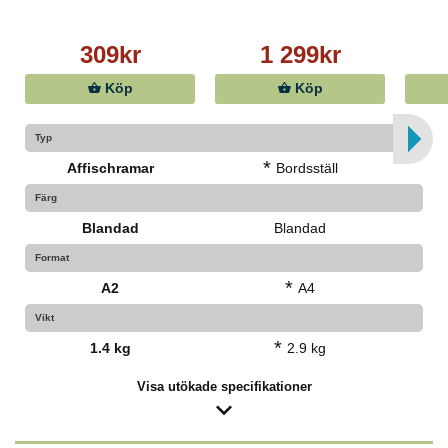
309kr
1 299kr
Köp
Köp
Typ
*
Affischramar
Bordsställ
Färg
Blandad
Blandad
Format
*
A2
A4
Vikt
*
1.4 kg
2.9 kg
Visa utökade specifikationer