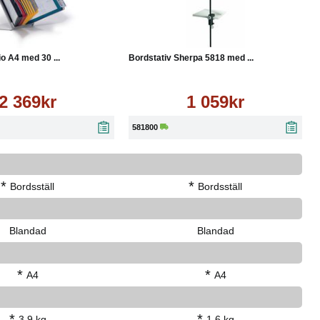
Läs mer
Köp
Läs mer
io A4 med 30 ...
Bordstativ Sherpa 5818 med ...
2 369kr
1 059kr
581800
*
*
Bordsställ
Bordsställ
Blandad
Blandad
*
*
A4
A4
*
*
3.9 kg
1.6 kg