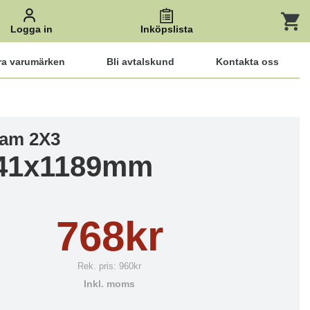
Logga in
Inköpslista
ra varumärken
Bli avtalskund
Kontakta oss
ram 2X3
41x1189mm
768kr
Rek. pris:
960kr
Inkl. moms