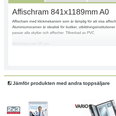
Affischram 841x1189mm A0
Affischam med klickmekanism som är lämplig för att visa affische
Aluminiumsramen är idealisk för butiker, utbildningsinstitutio
passar alla skyltar och affischer. Tillverkad av PVC.
Aluminium-ram 25 mm
Genomskinligt plasthölje skyddar innehållet (0,5 mm med UV-fil
Perfekt för att visa kampanjer, erbjudanden, affischer och offent
Väggmonteringssats ingår
Storlek: A0 (841x1189 mm)
Jämför produkten med andra toppsäljare