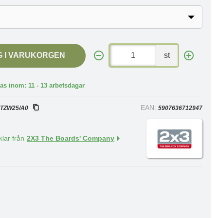
G I VARUKORGEN
st
as inom: 11 - 13 arbetsdagar
:
EAN:
TZW25/A0
5907636712947
klar från
2X3 The Boards' Company