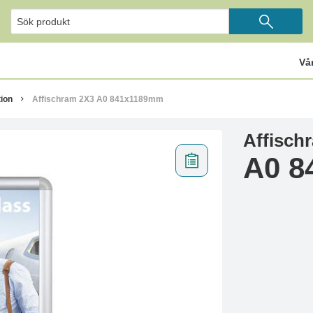
Vå
ion
Affischram 2X3 A0 841x1189mm
Affisch
A0 8