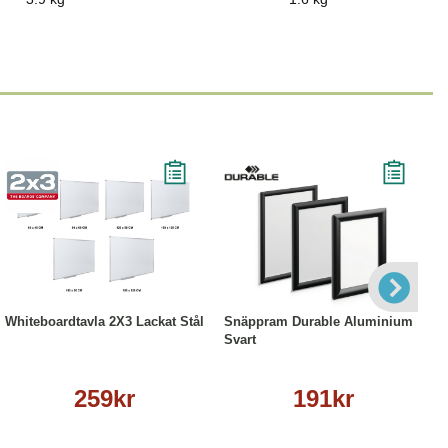
Läs mer
Läs mer
Whiteboardtavla 2X3 Lackat Stål
Snäppram Durable Aluminium
Svart
259kr
191kr