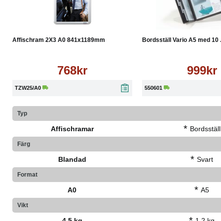
Köp
Läs mer
Köp
Affischram 2X3 A0 841x1189mm
Bordsställ Vario A5 med 10 .
768kr
999kr
TZW25/A0
550601
Typ
*
Affischramar
Bordsställ
Färg
*
Blandad
Svart
Format
*
A0
A5
Vikt
*
4.5 kg
1.2 kg