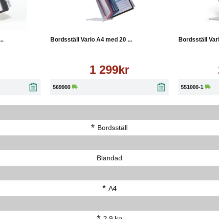
Läs mer
Köp
Läs mer
Köp
..
Bordsställ Vario A4 med 20 ...
Bordsställ Var
1 299kr
569900
551000-1
*
Bordsställ
Blandad
*
A4
*
2.9 kg