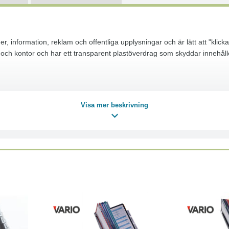
r, information, reklam och offentliga upplysningar och är lätt att "klic
ner och kontor och har ett transparent plastöverdrag som skyddar inneh
ter)
Visa mer beskrivning
lig information