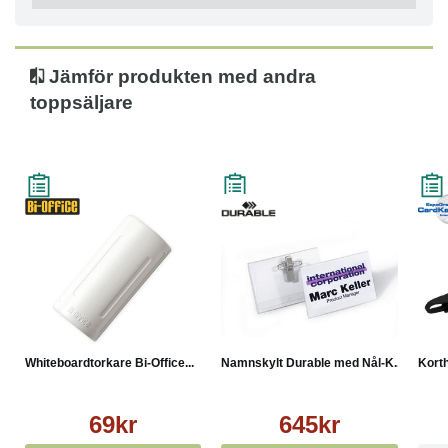
på alla magnetiska tavlor - Mått: 105 x 55 x 23 mm -
Färg: Vit
Jämför produkten med andra
toppsäljare
Whiteboardtorkare Bi-Office...
Namnskylt Durable med Nål-K...
Korth
69kr
645kr