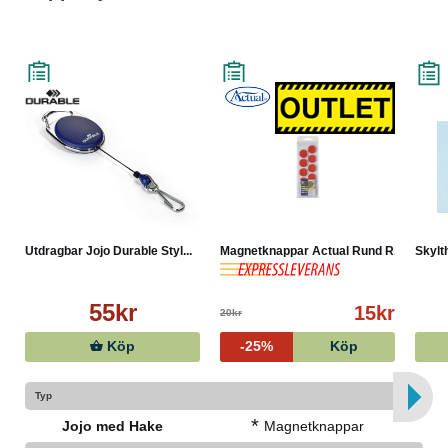
Utdragbar Jojo Durable Styl...
Magnetknappar Actual Rund R...
Skylt
55kr
15kr
20kr
Köp
-25%
Köp
Typ
*
Jojo med Hake
Magnetknappar