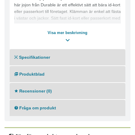
här jojon från Durable är ett effektivt sätt att bära id-kort
eller passerkort till företaget. Klämman är enkel att fästa
i västar och jackor. Sätt fast id-kort eller passerkort med
det praktiska fjäderfästet. Jojon från Durable är ett
idealiskt säkerhetsalternativ för skolor, kontor och andra
Visa mer beskrivning
institutioner.
Praktisk identifiering av anställda och säker åtkomst till
Specifikationer
byggnaden
Klämma som fästs i kläder
Fjäderfästet håller id-kort eller passerkort
Produktblad
Utdragbar upp till 80 cm
Färg: Grå
Recensioner (0)
Fråga om produkt