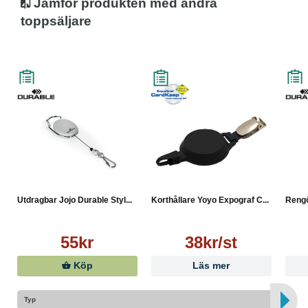
Jämför produkten med andra
toppsäljare
Utdragbar Jojo Durable Styl...
Korthållare Yoyo Expograf C...
Rengö
55kr
38kr/st
Köp
Läs mer
Typ