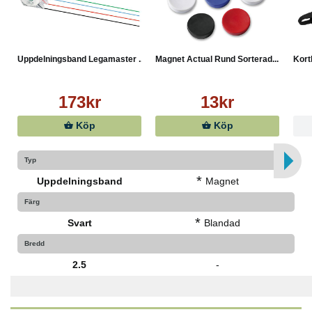
Uppdelningsband Legamaster ...
Magnet Actual Rund Sorterad...
Kort
173kr
13kr
Köp
Köp
Typ
*
Uppdelningsband
Magnet
Färg
*
Svart
Blandad
Bredd
2.5
-