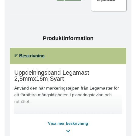
Produktinformation
Beskrivning
Uppdelningsband Legamast
2,5mmx16m Svart
Använd den här markeringstejpen från Legamaster för
att förbättra mångsidigheten i planeringstavlan och
rutnätet.
Denna markeringstejp från Legamaster är en snabb
och exakt lösning för användare att lägga till kolumner
Visa mer beskrivning
och rader på deras planeringstavlor så att de får en
större mångsidighet. Denna självhäftande svarta