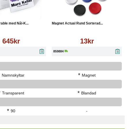
Läs mer
Köp
Läs mer
able med Nål-K...
Magnet Actual Rund Sorterad...
645kr
13kr
859884
*
*
Namnskyltar
Magnet
*
*
Transparent
Blandad
*
90
-