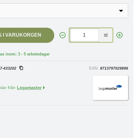
G I VARUKORGEN
st
as inom: 3 - 5 arbetsdagar
:
EAN:
7-433202
8713797029896
klar från
Legamaster