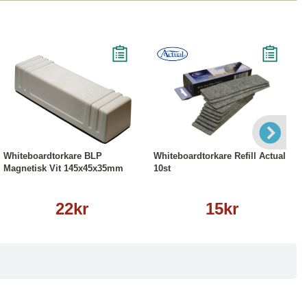
Köp
Läs mer
Köp
Läs mer
Whiteboardtorkare BLP
Whiteboardtorkare Refill Actual
Magnetisk Vit 145x45x35mm
10st
22kr
15kr