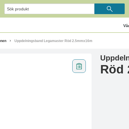
Vå
onen
Uppdelningsband Legamaster Röd 2.5mmx16m
Uppdeln
Röd