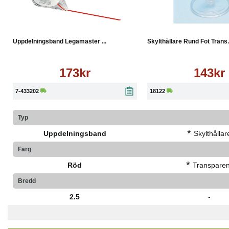
Köp
Läs mer
Köp
Uppdelningsband Legamaster ...
Skylthållare Rund Fot Trans.
173kr
143kr
7-433202
18122
Typ
*
Uppdelningsband
Skylthållar
Färg
*
Röd
Transparen
Bredd
2.5
-