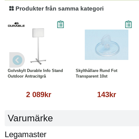
Produkter från samma kategori
Läs mer
Köp
Läs mer
Golvskylt Durable Info Stand
Skylthållare Rund Fot
Outdoor Antracitgrå
Transparent 10st
2 089kr
143kr
Varumärke
Legamaster