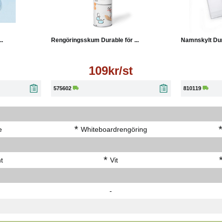
Läs mer
Läs mer
Köp
..
Rengöringsskum Durable för ...
Namnskylt Dur
109kr/st
575602
810119
*
e
Whiteboardrengöring
*
t
Vit
-