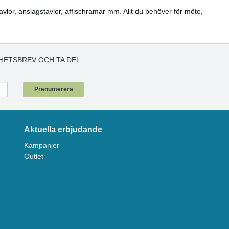
vlor, anslagstavlor, affischramar mm. Allt du behöver för möte,
HETSBREV OCH TA DEL
!
Prenumerera
Aktuella erbjudande
Kampanjer
Outlet