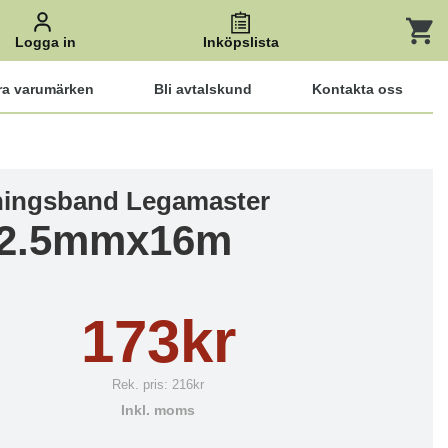
Logga in
Inköpslista
ra varumärken
Bli avtalskund
Kontakta oss
ingsband Legamaster
 2.5mmx16m
173kr
Rek. pris:
216kr
Inkl. moms