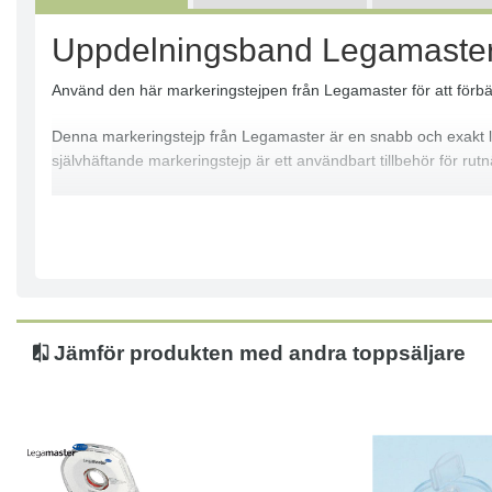
Uppdelningsband Legamast
Använd den här markeringstejpen från Legamaster för att förbät
Denna markeringstejp från Legamaster är en snabb och exakt lös
självhäftande markeringstejp är ett användbart tillbehör för rutn
Markeringstejp för planeringstavlor
Självhäftande
Fungerar även för glastavlor
Mått: 2,5 mm x 16 m
Färg: Röd
Jämför produkten med andra toppsäljare