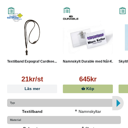
Textilband Expograf Cardkee...
Namnskylt Durable med Nål-K...
Skylt
21kr/st
645kr
Läs mer
Köp
Typ
*
Textilband
Namnskyltar
Material