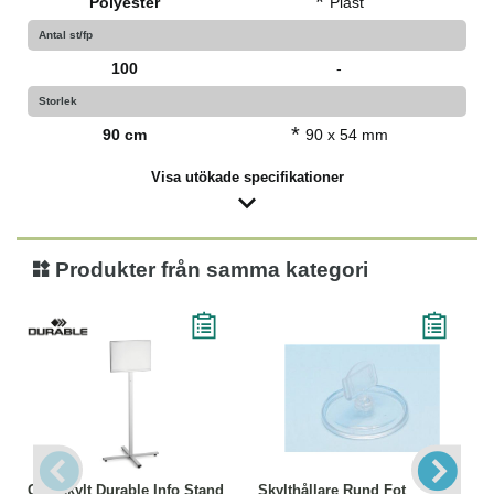
*
Polyester
Plast
Antal st/fp
100
-
Storlek
*
90 cm
90 x 54 mm
Visa utökade specifikationer
Produkter från samma kategori
Golvskylt Durable Info Stand
Skylthållare Rund Fot