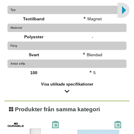
Typ
*
Textilband
Magnet
Material
Polyester
-
Färg
*
Svart
Blandad
Antal st/fp
*
100
5
Visa utökade specifikationer
Produkter från samma kategori