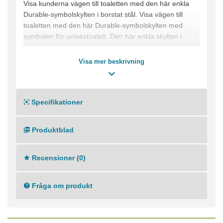
Visa kunderna vägen till toaletten med den här enkla
Durable-symbolskylten i borstat stål. Visa vägen till
toaletten med den här Durable-symbolskylten med
symbolen för unisextoalett. Den här enkla skylten i
borstat stål kombinerar hållbarhet med sofistikerad
design. Instruktioner och självhäftande fästen medföljer.
Visa mer beskrivning
Fäst Durable-symbolskylten på många olika typer av
dörrar på bara några minuter.
- Visa tydligt vägen till toaletten
Specifikationer
- Enkel, robust konstruktion i borstat stål
- Med symbolen för unisextoalett
- Färg: Silver
Produktblad
- Rund dörrskylt som mäter 83 mm
Recensioner (0)
Fråga om produkt