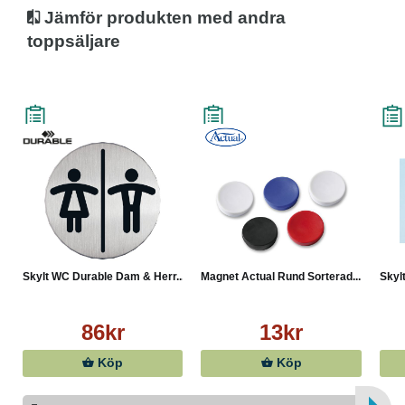
Jämför produkten med andra
toppsäljare
Skylt WC Durable Dam & Herr...
Magnet Actual Rund Sorterad...
Skylt
86kr
13kr
Köp
Köp