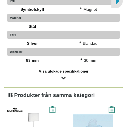
Typ
*
Symbolskylt
Magnet
Material
Stål
-
Färg
*
Silver
Blandad
Diameter
*
83 mm
30 mm
Visa utökade specifikationer
Produkter från samma kategori