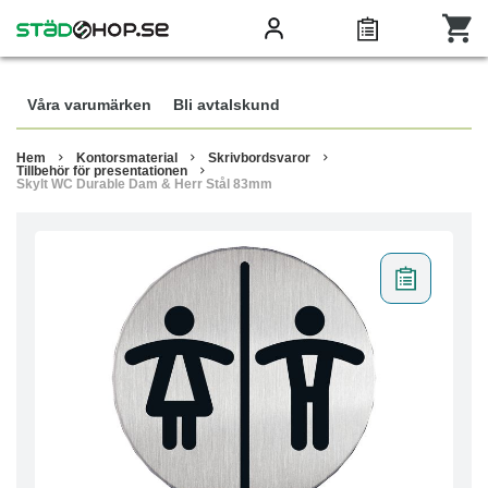
Våra varumärken
Bli avtalskund
Hem
Kontorsmaterial
Skrivbordsvaror
Tillbehör för presentationen
Skylt WC Durable Dam & Herr Stål 83mm