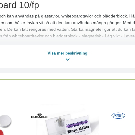
oard 10/fp
ch kan användas på glastavlor, whiteboardtavlor och blädderblock. Hå
srum som håller tavlan vit så att den kan användas många gånger. Med de
en. De kan lätt rengöras med vatten. Starka magneter gör att du kan fäst
från whiteboardtavlor och blädderblock - Magnetisk - Låg vikt - Levere
Visa mer beskrivning