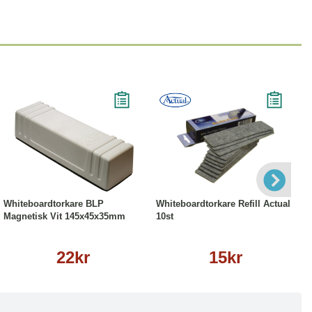
Köp
Läs mer
Köp
Läs mer
Whiteboardtorkare BLP
Whiteboardtorkare Refill Actual
Magnetisk Vit 145x45x35mm
10st
22kr
15kr