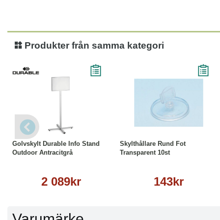
Produkter från samma kategori
Läs mer
Köp
Läs mer
Golvskylt Durable Info Stand
Skylthållare Rund Fot
Outdoor Antracitgrå
Transparent 10st
2 089kr
143kr
Varumärke