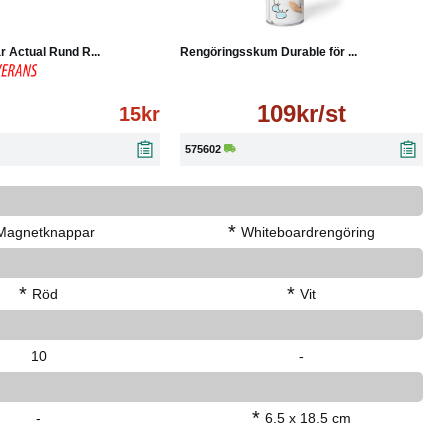
Köp
Läs mer
Läs mer
 Actual Rund R...
Rengöringsskum Durable för ...
109kr/st
15kr
575602
*
Magnetknappar
Whiteboardrengöring
*
*
Röd
Vit
10
-
*
-
6.5 x 18.5 cm