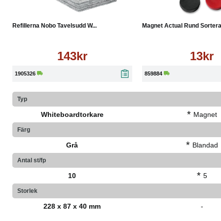
Köp
Läs mer
Köp
Refillerna Nobo Tavelsudd W...
Magnet Actual Rund Sorterad
143kr
13kr
1905326
859884
Typ
*
Whiteboardtorkare
Magnet
Färg
*
Grå
Blandad
Antal st/fp
*
10
5
Storlek
228 x 87 x 40 mm
-