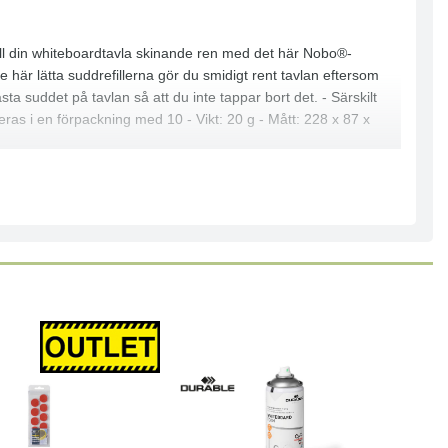
ll din whiteboardtavla skinande ren med det här Nobo®-
 här lätta suddrefillerna gör du smidigt rent tavlan eftersom
a suddet på tavlan så att du inte tappar bort det. - Särskilt
ras i en förpackning med 10 - Vikt: 20 g - Mått: 228 x 87 x