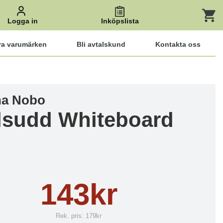
Logga in
Inköpslista
ra varumärken
Bli avtalskund
Kontakta oss
rna Nobo
lsudd Whiteboard
143kr
Rek. pris:
179kr