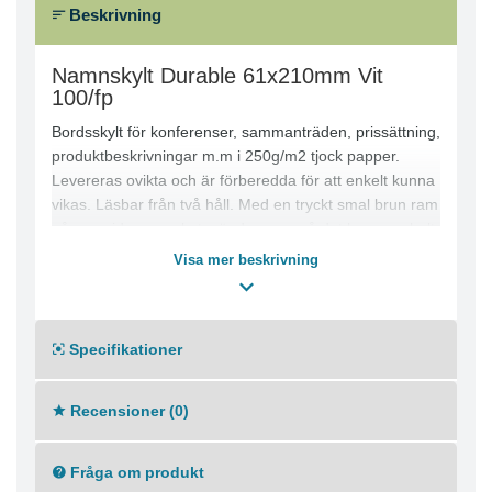
Beskrivning
Namnskylt Durable 61x210mm Vit
100/fp
Bordsskylt för konferenser, sammanträden, prissättning,
produktbeskrivningar m.m i 250g/m2 tjock papper.
Levereras ovikta och är förberedda för att enkelt kunna
vikas. Läsbar från två håll. Med en tryckt smal brun ram
på ena sidan av arket, vänder man på det har man helt
vita bordsskyltar. Kan även användas som
Visa mer beskrivning
insticksetikett tillsammans med bordskylt artikel 804819.
Bordsskylt/instick 61x210 i 250g/m2 tjockt papper
Specifikationer
Recensioner (0)
Fråga om produkt