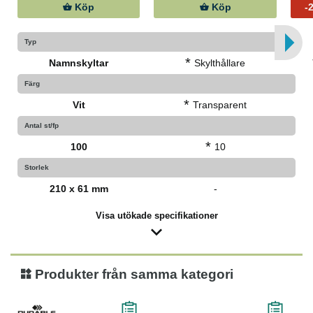
Köp
Köp
-
Typ
*
Namnskyltar
Skylthållare
Färg
*
Vit
Transparent
Antal st/fp
*
100
10
Storlek
210 x 61 mm
-
Visa utökade specifikationer
Produkter från samma kategori