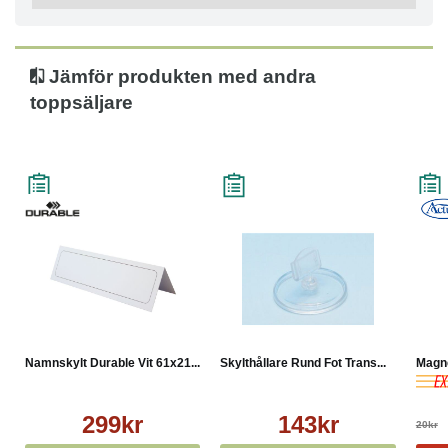
Jämför produkten med andra
toppsäljare
Namnskylt Durable Vit 61x21...
Skylthållare Rund Fot Trans...
Magne
299kr
143kr
20kr