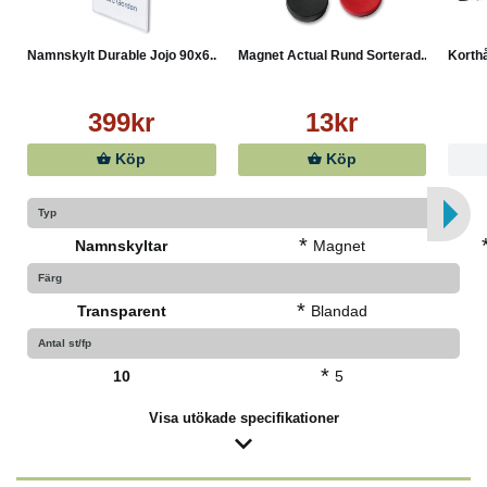
Namnskylt Durable Jojo 90x6...
Magnet Actual Rund Sorterad...
Korthå
399kr
13kr
Köp
Köp
Typ
*
Namnskyltar
Magnet
Färg
*
Transparent
Blandad
Antal st/fp
*
10
5
Visa utökade specifikationer