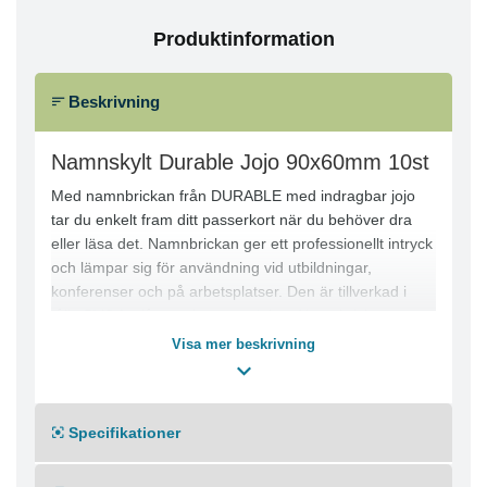
Produktinformation
Beskrivning
Namnskylt Durable Jojo 90x60mm 10st
Med namnbrickan från DURABLE med indragbar jojo
tar du enkelt fram ditt passerkort när du behöver dra
eller läsa det. Namnbrickan ger ett professionellt intryck
och lämpar sig för användning vid utbildningar,
konferenser och på arbetsplatser. Den är tillverkad i
tålig PVC för långvarig användning. Namnbrickan
levereras med tomma insticksetiketter som kan
Visa mer beskrivning
anpassas efter dina krav. Jojon säkrar namnbrickan och
skyddar etiketten.
- Namnskylt med indragbar jojo
Specifikationer
- Hållbar konstruktion i PVC
- Genomskinlig design
- Jojon sträcker sig upp till 85 cm