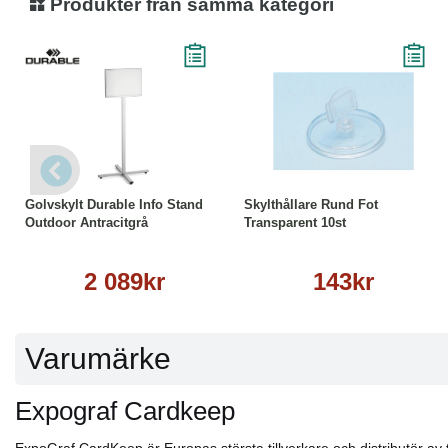
Produkter från samma kategori
Läs mer
Köp
Läs mer
Golvskylt Durable Info Stand
Skylthållare Rund Fot
Outdoor Antracitgrå
Transparent 10st
2 089kr
143kr
Varumärke
Expograf Cardkeep
ExpoGraf CardKeep är Europas största tillverkare och distributör av t