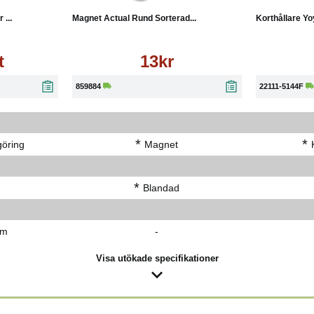
...
Magnet Actual Rund Sorterad...
Korthållare Yo
t
13kr
859884
22111-5144F
*
*
öring
Magnet
*
Blandad
cm
-
Visa utökade specifikationer