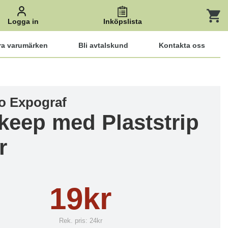
Logga in
Inköpslista
ra varumärken
Bli avtalskund
Kontakta oss
o Expograf
keep med Plaststrip
r
19kr
Rek. pris:
24kr