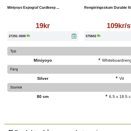
Miniyoyo Expograf Cardkeep ...
Rengöringsskum Durable för 
19kr
109kr/s
27291-3000
575602
Typ
*
Miniyoyo
Whiteboardreng
Färg
*
Silver
Vit
Storlek
*
80 cm
6.5 x 18.5 