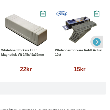
Köp
Läs mer
Köp
Läs mer
Whiteboardtorkare BLP
Whiteboardtorkare Refill Actual
Magnetisk Vit 145x45x35mm
10st
22kr
15kr
 korthållare, nyckelband, nyckelbrickor och nyckelringar.