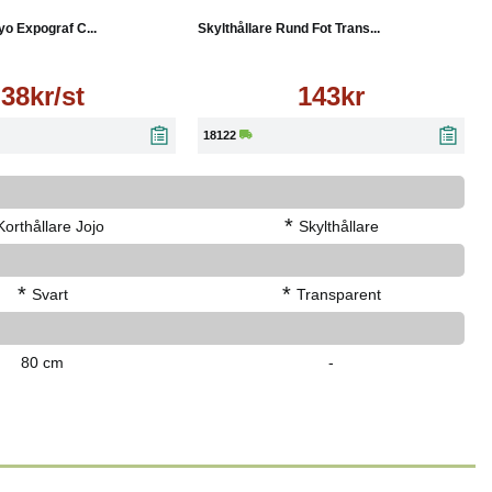
yo Expograf C...
Skylthållare Rund Fot Trans...
38kr/st
143kr
18122
*
Korthållare Jojo
Skylthållare
*
*
Svart
Transparent
80 cm
-