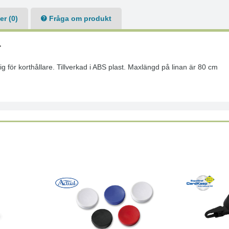
r (0)
Fråga om produkt
r
för korthållare. Tillverkad i ABS plast. Maxlängd på linan är 80 cm
Köp
Läs mer