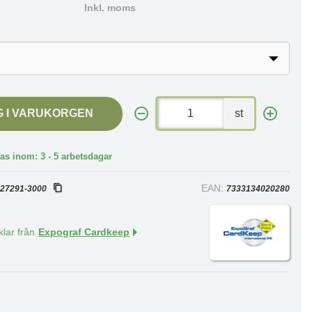
Inkl. moms
G I VARUKORGEN
st
as inom: 3 - 5 arbetsdagar
:
EAN:
27291-3000
7333134020280
klar från
Expograf Cardkeep