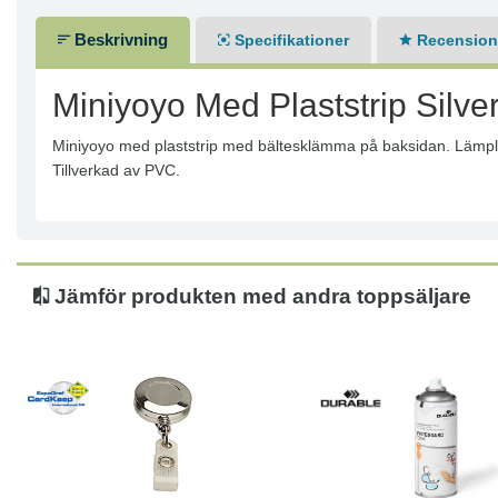
Beskrivning
Specifikationer
Recensione
Miniyoyo Med Plaststrip Silve
Miniyoyo med plaststrip med bältesklämma på baksidan. Lämplig 
Tillverkad av PVC.
Jämför produkten med andra toppsäljare
Köp
Läs mer
Läs mer