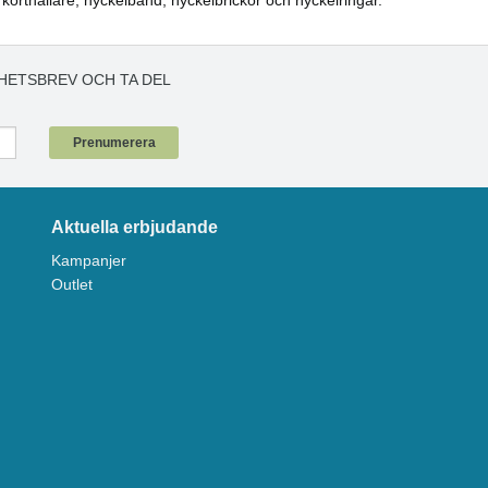
HETSBREV OCH TA DEL
!
Prenumerera
Aktuella erbjudande
Kampanjer
Outlet