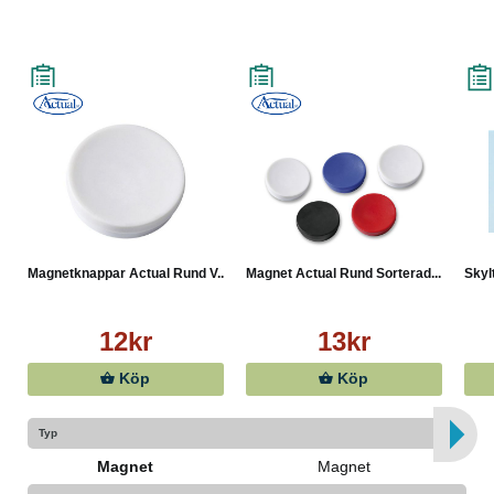
Magnetknappar Actual Rund V...
Magnet Actual Rund Sorterad...
Skyl
12kr
13kr
Köp
Köp
Typ
Magnet
Magnet