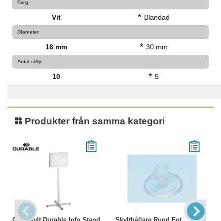
Färg
*
Vit
Blandad
Diameter
*
16 mm
30 mm
Antal st/fp
*
10
5
Produkter från samma kategori
Golvskylt Durable Info Stand
Skylthållare Rund Fot