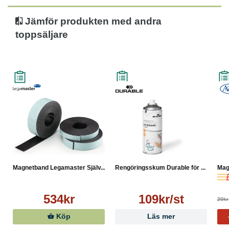
Magnetisk styrka: 70 g/cm²
Tejptjocklek: 1,5 mm
Jämför produkten med andra
Mått: 25 mm x 3 m
toppsäljare
Färg: Brun
Magnetband Legamaster Själv...
Rengöringsskum Durable för ...
Mag
534kr
109kr/st
20kr
Köp
Läs mer