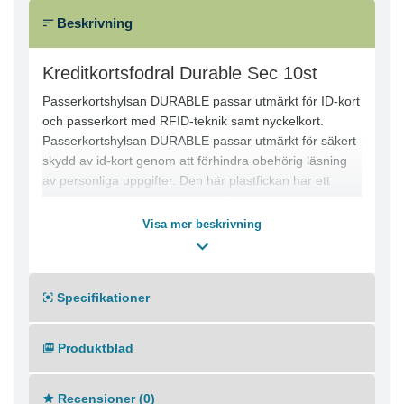
Beskrivning
Kreditkortsfodral Durable Sec 10st
Passerkortshylsan DURABLE passar utmärkt för ID-kort
och passerkort med RFID-teknik samt nyckelkort.
Passerkortshylsan DURABLE passar utmärkt för säkert
skydd av id-kort genom att förhindra obehörig läsning
av personliga uppgifter. Den här plastfickan har ett
tumgrepp för att snabbt komma åt eller ta ur ett kort när
det behövs. Dessutom skyddar den dina kort och ser till
Visa mer beskrivning
att insticksetikettens magnetremsa inte skadas.
- Skyddande hylshållare, passar för ID-kort och
magnetkort
Specifikationer
- RFID-säker
- Ger skydd vid 13,56 MHz
- Designen skyddar magnetremsan
Produktblad
- Insticksstorlek: 54 x 86 mm
- Mått: 61 x 90 mm
Recensioner (0)
- Färg: Silver