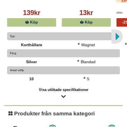
139kr
13kr
20kr
Köp
Köp
-2
Typ
*
Korthållare
Magnet
Färg
*
Silver
Blandad
Antal st/fp
*
10
5
Visa utökade specifikationer
Produkter från samma kategori