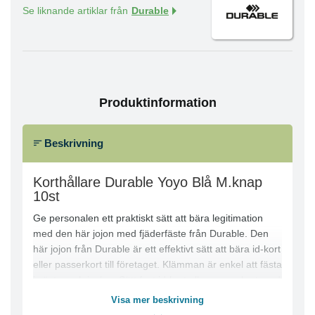
Se liknande artiklar från
Durable
Produktinformation
Beskrivning
Korthållare Durable Yoyo Blå M.knap
10st
Ge personalen ett praktiskt sätt att bära legitimation
med den här jojon med fjäderfäste från Durable. Den
här jojon från Durable är ett effektivt sätt att bära id-kort
eller passerkort till företaget. Klämman är enkel att fästa
i västar och jackor. Sätt fast id-kort eller passerkort med
det praktiska fjäderfästet. Jojon i 10-pack från Durable
Visa mer beskrivning
är ett idealiskt säkerhetsalternativ för skolor, kontor och