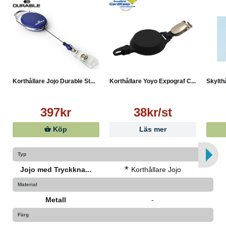
Korthållare Jojo Durable St...
Korthållare Yoyo Expograf C...
Skylthå
397kr
38kr/st
Köp
Läs mer
Typ
*
Jojo med Tryckkna...
Korthållare Jojo
Material
Metall
-
Färg