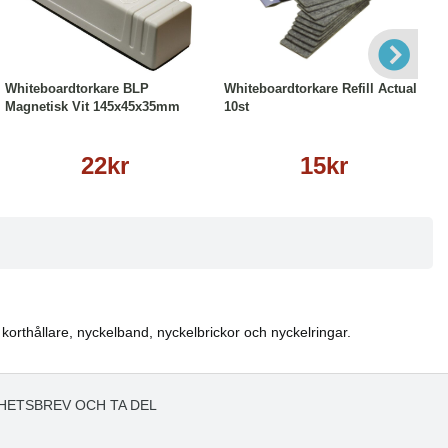
Köp
Läs mer
Köp
Läs mer
Whiteboardtorkare BLP
Whiteboardtorkare Refill Actual
Magnetisk Vit 145x45x35mm
10st
22kr
15kr
 korthållare, nyckelband, nyckelbrickor och nyckelringar.
HETSBREV OCH TA DEL
!