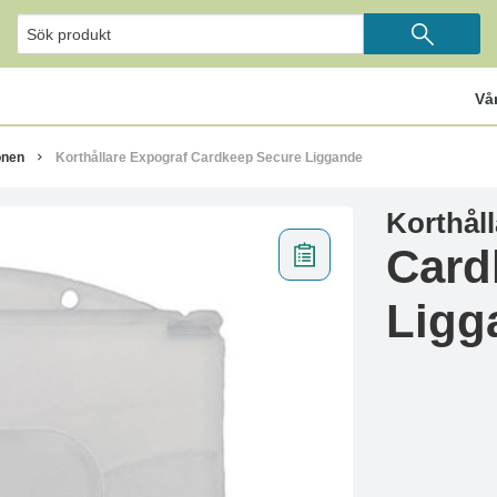
Vå
onen
Korthållare Expograf Cardkeep Secure Liggande
Korthål
Card
Ligg