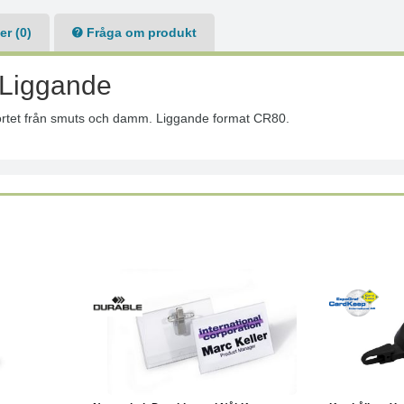
r (0)
Fråga om produkt
 Liggande
ortet från smuts och damm. Liggande format CR80.
Köp
Läs mer