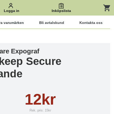
Logga in
Inköpslista
ra varumärken
Bli avtalskund
Kontakta oss
lare Expograf
keep Secure
ande
12kr
Rek. pris:
15kr