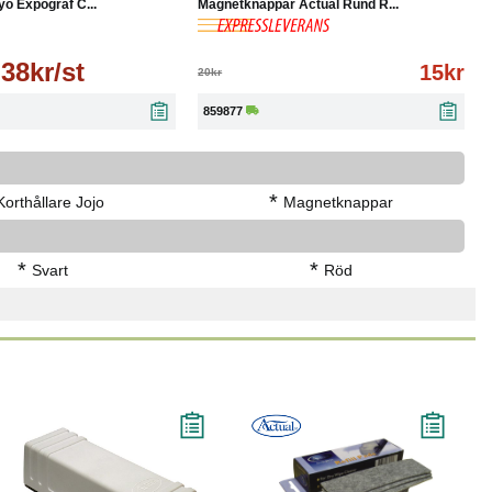
yo Expograf C...
Magnetknappar Actual Rund R...
38kr/st
15kr
20kr
859877
*
Korthållare Jojo
Magnetknappar
*
*
Svart
Röd