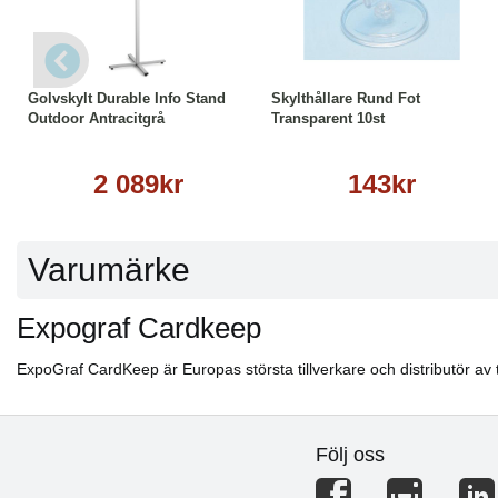
Läs mer
Köp
Läs mer
Golvskylt Durable Info Stand
Skylthållare Rund Fot
Outdoor Antracitgrå
Transparent 10st
2 089kr
143kr
Varumärke
Expograf Cardkeep
ExpoGraf CardKeep är Europas största tillverkare och distributör av t
Följ oss