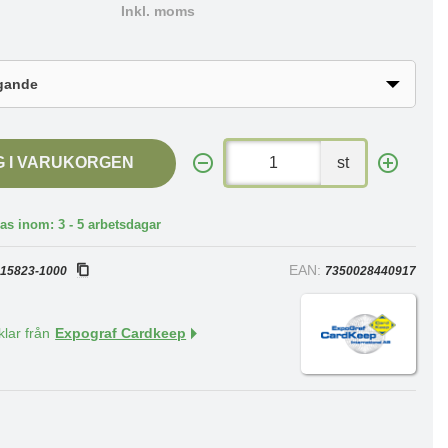
Inkl. moms
G I VARUKORGEN
st
as inom: 3 - 5 arbetsdagar
:
EAN:
15823-1000
7350028440917
klar från
Expograf Cardkeep