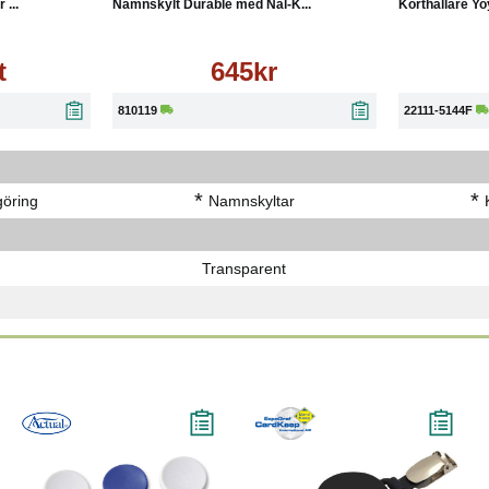
...
Namnskylt Durable med Nål-K...
Korthållare Yo
t
645kr
810119
22111-5144F
*
*
öring
Namnskyltar
Transparent