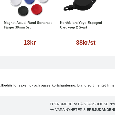
Köp
Läs mer
Läs mer
Magnet Actual Rund Sorterade
Korthållare Yoyo Expograf
Färger 30mm 5st
Cardkeep 2 Svart
13kr
38kr/st
illbehör för säker id- och passerkortshantering. Bland sortimentet finns
PRENUMERERA PÅ STÄDSHOP.SE NY
AV VÅRA NYHETER &
ERBJUDANDEN