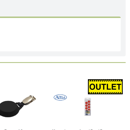
Läs mer
-25%
Köp
Läs mer