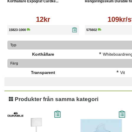
Korthållare Expograf Cardke...
Rengöringsskum Durable för 
12kr
109kr/s
15823-1000
575602
Typ
*
Korthållare
Whiteboardreng
Färg
*
Transparent
Vit
Produkter från samma kategori