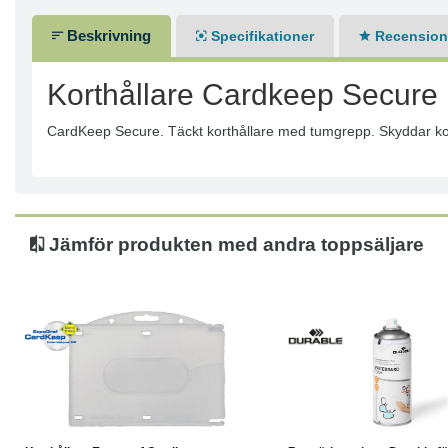
Beskrivning
Specifikationer
Recensione
Korthållare Cardkeep Secure
CardKeep Secure. Täckt korthållare med tumgrepp. Skyddar k
Jämför produkten med andra toppsäljare
Köp
Läs mer
Läs mer