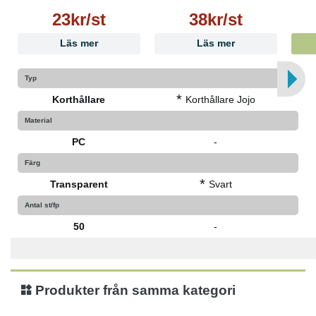
23kr/st
38kr/st
Läs mer
Läs mer
Typ
*
Korthållare
Korthållare Jojo
Material
PC
-
Färg
*
Transparent
Svart
Antal st/fp
50
-
Produkter från samma kategori