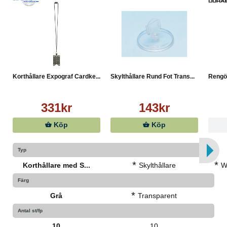
Korthållare Expograf Cardke...
Skylthållare Rund Fot Trans...
Rengör
331kr
143kr
Köp
Köp
Typ
*
*
Korthållare med S...
Skylthållare
W
Färg
*
Grå
Transparent
Antal st/fp
10
10