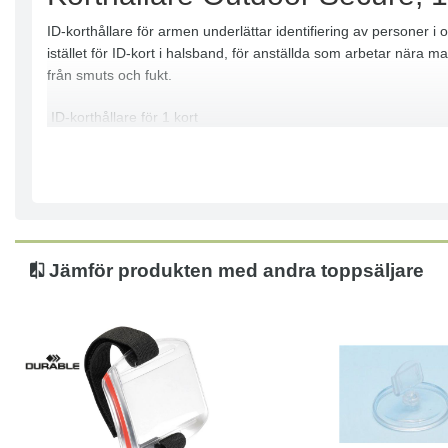
ID-korthållare för armen underlättar identifiering av personer i ol
istället för ID-kort i halsband, för anställda som arbetar nära m
från smuts och fukt.
ID-korthållare för 1 kort
UV-resistent
Vattentät
Klarar ner till -20 ° C
Justerbart armband 7-18 cm i diameter
Jämför produkten med andra toppsäljare
Köp
Läs mer
Köp