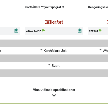
..
Korthållare Yoyo Expograf C...
Rengöringsskum
38kr/st
22111-5144F
575602
*
*
e
Korthållare Jojo
Whi
*
Svart
-
Visa utökade specifikationer