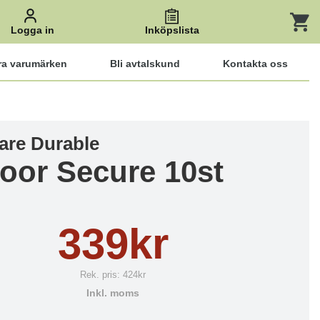
Logga in
Inköpslista
ra varumärken
Bli avtalskund
Kontakta oss
lare Durable
oor Secure 10st
339kr
Rek. pris:
424kr
Inkl. moms