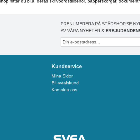
hop hittar du bl.a. deras skrivbordstillbehör, papperskorgar, dokumenth
PRENUMERERA PÅ STÄDSHOP.SE NY
AV VÅRA NYHETER &
ERBJUDANDEN
Kundservice
Mina Sidor
Bli avtalskund
Kontakta oss