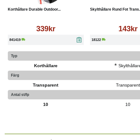
Korthållare Durable Outdoor...
Skylthållare Rund Fot Trans.
339kr
143kr
841419
18122
Typ
*
Korthållare
Skylthållar
Färg
Transparent
Transparent
Antal st/fp
10
10