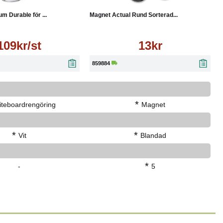
 Durable för ...
Magnet Actual Rund Sorterad...
109kr/st
13kr
859884
*
teboardrengöring
Magnet
*
*
Vit
Blandad
*
-
5