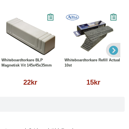
Köp
Läs mer
Köp
Läs mer
Whiteboardtorkare BLP
Whiteboardtorkare Refill Actual
Magnetisk Vit 145x45x35mm
10st
22kr
15kr