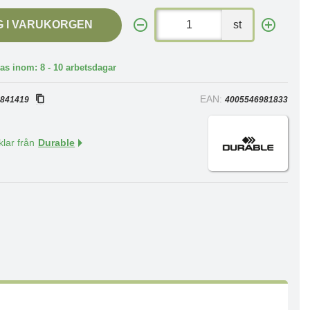
G I VARUKORGEN
st
as inom: 8 - 10 arbetsdagar
:
EAN:
841419
4005546981833
klar från
Durable