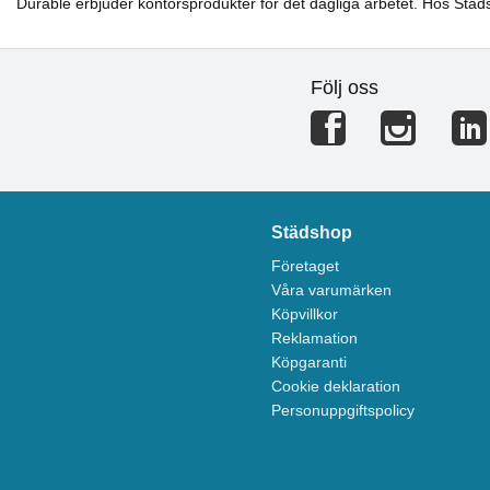
Durable erbjuder kontorsprodukter för det dagliga arbetet. Hos Städs
Följ oss
Städshop
Företaget
Våra varumärken
Köpvillkor
Reklamation
Köpgaranti
Cookie deklaration
Personuppgiftspolicy