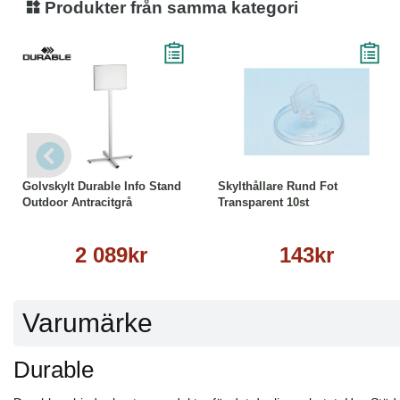
Produkter från samma kategori
Läs mer
Köp
Läs mer
Golvskylt Durable Info Stand
Skylthållare Rund Fot
Outdoor Antracitgrå
Transparent 10st
2 089kr
143kr
Varumärke
Durable