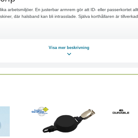
ika arbetsmiljöer. En justerbar armrem gör att ID- eller passerkortet allti
askiner, där halsband kan bli intrasslade. Själva korthållaren är tillver
Visa mer beskrivning
Läs mer
Läs mer