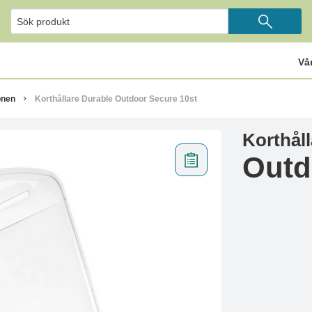
Vå
onen
Korthållare Durable Outdoor Secure 10st
Korthål
Outd