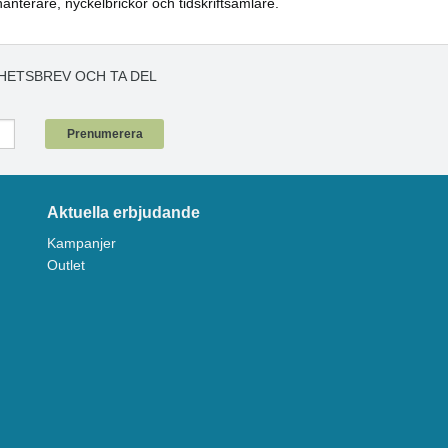
anterare, nyckelbrickor och tidskriftsamlare.
HETSBREV OCH TA DEL
!
Prenumerera
Aktuella erbjudande
Kampanjer
Outlet