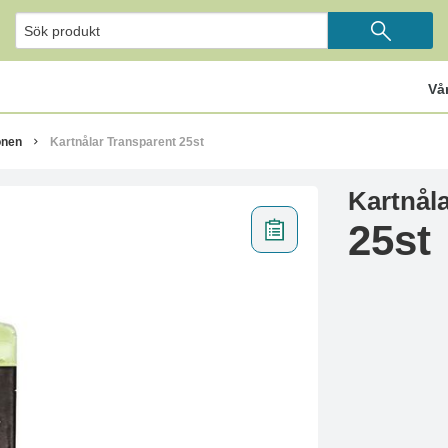
Vå
onen
Kartnålar Transparent 25st
Kartnål
25st