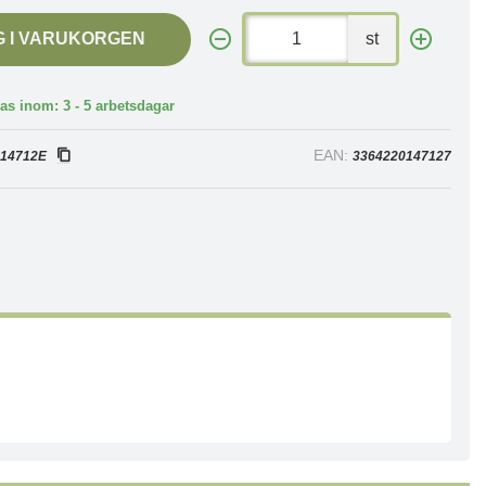
G I VARUKORGEN
st
as inom: 3 - 5 arbetsdagar
:
EAN:
14712E
3364220147127