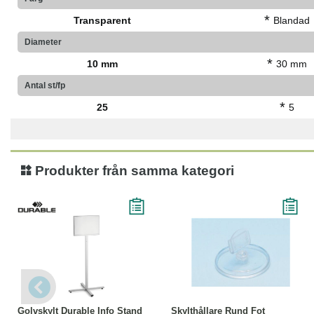
*
Transparent
Blandad
Diameter
*
10 mm
30 mm
Antal st/fp
*
25
5
Produkter från samma kategori
Läs mer
Köp
Läs mer
Golvskylt Durable Info Stand
Skylthållare Rund Fot