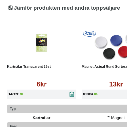
Jämför produkten med andra toppsäljare
Köp
Läs mer
Köp
Kartnålar Transparent 25st
Magnet Actual Rund Sorterad
6kr
13kr
14712E
859884
Typ
*
Kartnålar
Magnet
Färg