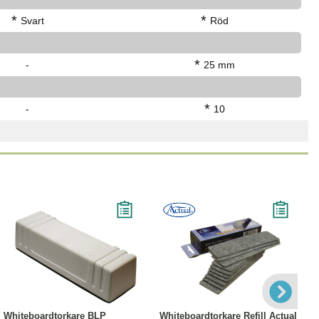
*
*
Svart
Röd
*
-
25 mm
*
-
10
Köp
Läs mer
Köp
Läs mer
Whiteboardtorkare BLP
Whiteboardtorkare Refill Actual