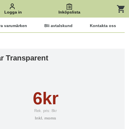
Logga in
Inköpslista
ra varumärken
Bli avtalskund
Kontakta oss
ar Transparent
6kr
Rek. pris:
8kr
Inkl. moms