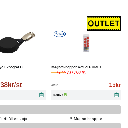
Läs mer
-25%
Köp
Läs mer
yo Expograf C...
Magnetknappar Actual Rund R...
38kr/st
15kr
20kr
859877
*
Korthållare Jojo
Magnetknappar