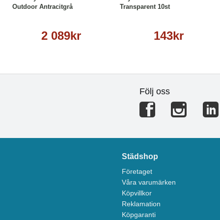
Outdoor Antracitgrå
Transparent 10st
2 089kr
143kr
Följ oss
Städshop
Företaget
Våra varumärken
Köpvillkor
Reklamation
Köpgaranti