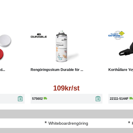
Läs mer
Läs mer
...
Rengöringsskum Durable för ...
Korthållare Yo
109kr/st
575602
22111-5144F
*
*
Whiteboardrengöring