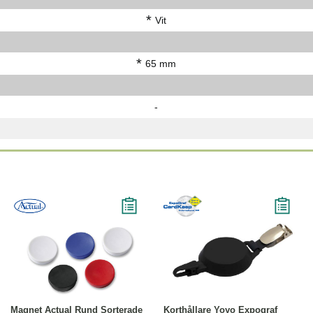
*
Vit
*
65 mm
-
Köp
Läs mer
Läs mer
Magnet Actual Rund Sorterade
Korthållare Yoyo Expograf