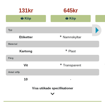
131kr
645kr
Köp
Köp
Typ
*
Etiketter
Namnskyltar
Material
*
Kartong
Plast
Färg
*
Vit
Transparent
Antal st/fp
10
-
Visa utökade specifikationer