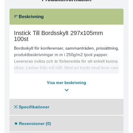
Beskrivning
Instick Till Bordsskylt 297x105mm
100st
Bordsskylt för konferenser, sammanträden, prissättning,
produktbeskrivningar m.m i 250g/m2 tjock papper.
Levereras ovikta och är förberedda för att enkelt kunna
vikas. Läsbar från två håll. Med en tryckt smal brun ram
på ena sidan av arket, vänder man på det har man helt
vita bordsskyltar. Kan även användas som
Visa mer beskrivning
insticksetikett tillsammans med bordskylt artikel 805319.
Specifikationer
Recensioner (0)