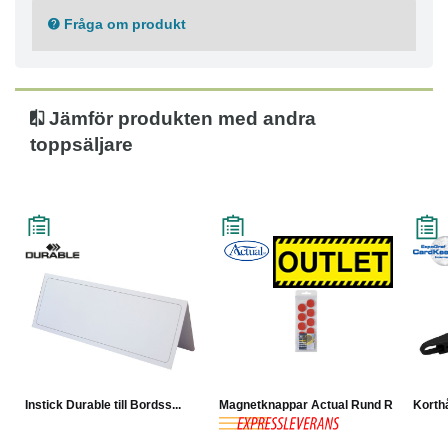
Fråga om produkt
Jämför produkten med andra
toppsäljare
Instick Durable till Bordss...
Magnetknappar Actual Rund R...
Korthå