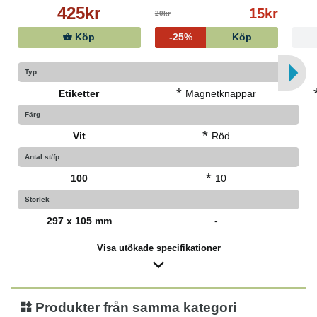
425kr
15kr
20kr
Köp
-25%
Köp
Typ
*
Etiketter
Magnetknappar
Färg
*
Vit
Röd
Antal st/fp
*
100
10
Storlek
297 x 105 mm
-
Visa utökade specifikationer
Produkter från samma kategori