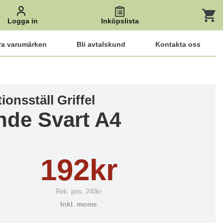
Logga in
Inköpslista
ra varumärken
Bli avtalskund
Kontakta oss
ionsställ Griffel
nde Svart A4
192kr
Rek. pris:
240kr
Inkl. moms