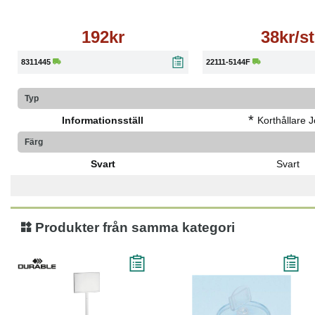
192kr
38kr/st
8311445
22111-5144F
Typ
*
Informationsställ
Korthållare J
Färg
Svart
Svart
Produkter från samma kategori