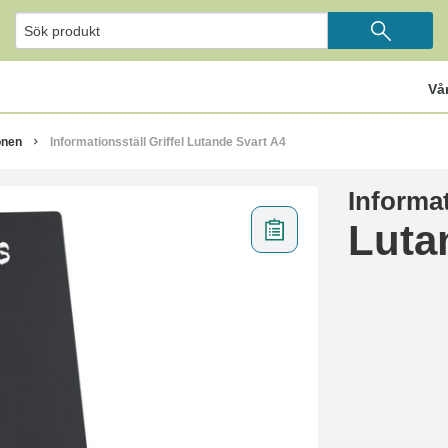
Vå
onen
Informationsställ Griffel Lutande Svart A4
Informat
Luta