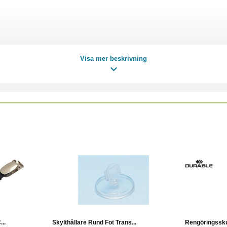
Visa mer beskrivning
Köp
Läs mer
..
Skylthållare Rund Fot Trans...
Rengöringsskum