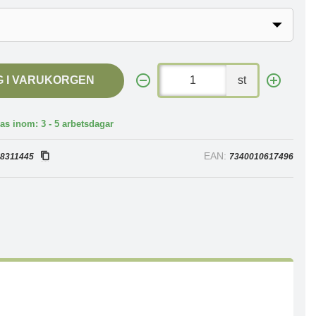
G I VARUKORGEN
st
as inom: 3 - 5 arbetsdagar
:
EAN:
8311445
7340010617496