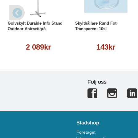
Läs mer
Köp
Läs mer
Golvskylt Durable Info Stand
Skylthållare Rund Fot
Outdoor Antracitgrå
Transparent 10st
2 089kr
143kr
Följ oss
Städshop
Företaget