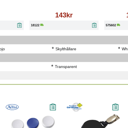
143kr
18122
575602
*
*
ojo
Skylthållare
Whi
*
Transparent