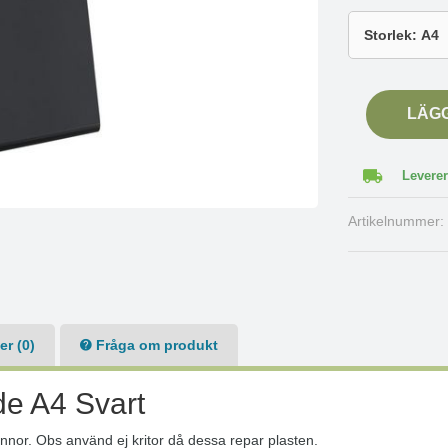
LÄG
Leverer
Artikelnummer
r (0)
Fråga om produkt
nde A4 Svart
pennor. Obs använd ej kritor då dessa repar plasten.