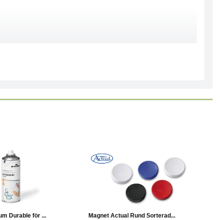
Läs mer
Köp
Läs mer
 Durable för ...
Magnet Actual Rund Sorterad...