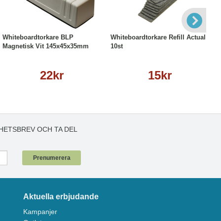
Köp
Läs mer
Köp
Läs mer
Whiteboardtorkare BLP
Whiteboardtorkare Refill Actual
Magnetisk Vit 145x45x35mm
10st
22kr
15kr
HETSBREV OCH TA DEL
!
Prenumerera
Aktuella erbjudande
Kampanjer