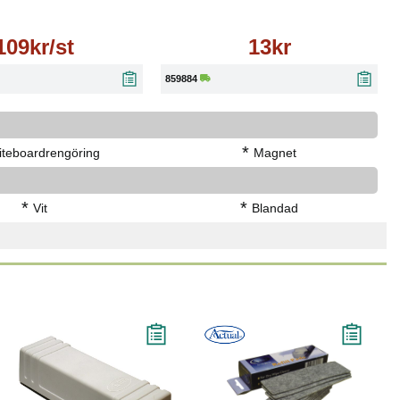
109kr/st
13kr
859884
*
teboardrengöring
Magnet
*
*
Vit
Blandad