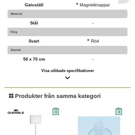
*
Gatuställ
Magnetknappar
Material
Stål
-
Färg
*
Svart
Röd
Storlek
50 x 70 cm
-
Visa utökade specifikationer
Produkter från samma kategori