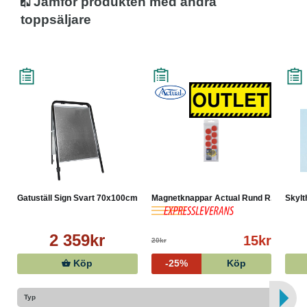
Jämför produkten med andra
toppsäljare
Gatuställ Sign Svart 70x100cm
Magnetknappar Actual Rund R...
Skylt
2 359kr
15kr
20kr
Köp
-25%
Köp
Typ