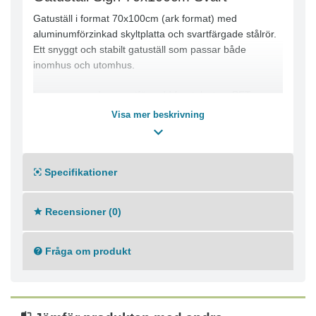
Gatuställ i format 70x100cm (ark format) med
aluminumförzinkad skyltplatta och svartfärgade stålrör.
Ett snyggt och stabilt gatuställ som passar både
inomhus och utomhus.
Levereras med magnetförsedd frontplast av PET
25mm svartfärgade stålrör som är fosfat och
Visa mer beskrivning
polyesterlackerade
Specifikationer
Recensioner (0)
Fråga om produkt