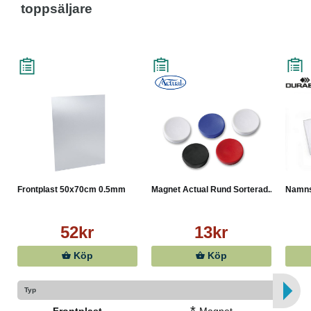
toppsäljare
Frontplast 50x70cm 0.5mm
Magnet Actual Rund Sorterad...
Namnsk
52kr
13kr
Köp
Köp
Typ