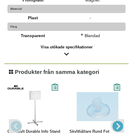
*
Frontplast
Magnet
Material
Plast
-
Färg
*
Transparent
Blandad
Visa utökade specifikationer
Produkter från samma kategori
Golvskylt Durable Info Stand
Skylthållare Rund Fot