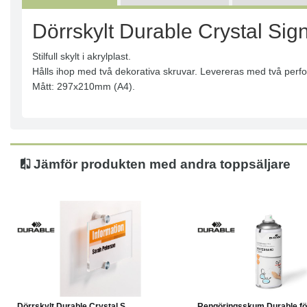
Dörrskylt Durable Crystal S
Stilfull skylt i akrylplast.
Hålls ihop med två dekorativa skruvar. Levereras med två perfor
Mått: 297x210mm (A4).
Jämför produkten med andra toppsäljare
Köp
Läs mer
Läs mer
Dörrskylt Durable Crystal S...
Rengöringsskum Durable för 