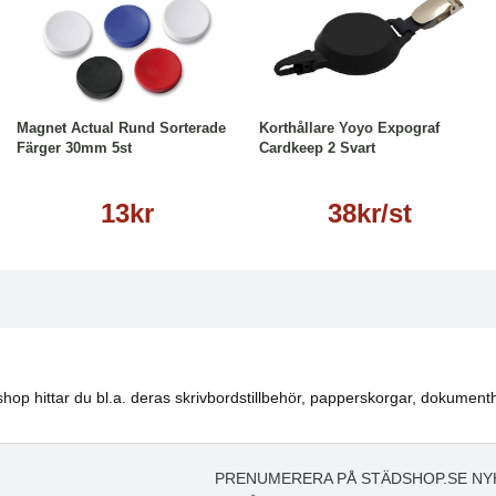
Köp
Läs mer
Läs mer
Magnet Actual Rund Sorterade
Korthållare Yoyo Expograf
Färger 30mm 5st
Cardkeep 2 Svart
13kr
38kr/st
hop hittar du bl.a. deras skrivbordstillbehör, papperskorgar, dokumenth
PRENUMERERA PÅ STÄDSHOP.SE NY