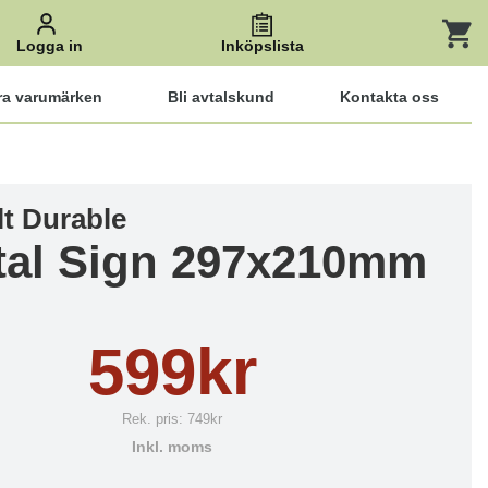
Logga in
Inköpslista
ra varumärken
Bli avtalskund
Kontakta oss
lt Durable
tal Sign 297x210mm
599kr
Rek. pris:
749kr
Inkl. moms