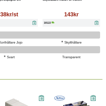
38kr/st
143kr
18122
*
Korthållare Jojo
Skylthållare
*
Svart
Transparent