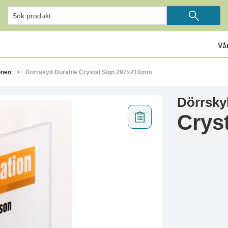
Vå
onen
Dörrskylt Durable Crystal Sign 297x210mm
Dörrsky
Crys