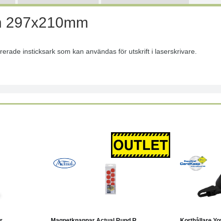
ign 297x210mm
erade insticksark som kan användas för utskrift i laserskrivare.
-25%
Köp
Läs mer
...
Magnetknappar Actual Rund R...
Korthållare Yo