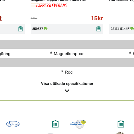
t
15kr
20kr
859877
22111-5144F
*
*
öring
Magnetknappar
*
Röd
Visa utökade specifikationer