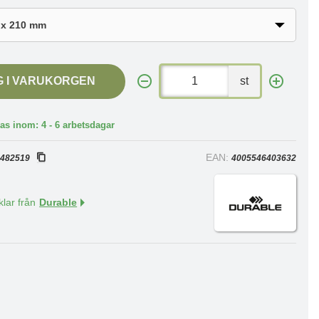
G I VARUKORGEN
st
as inom: 4 - 6 arbetsdagar
:
EAN:
482519
4005546403632
klar från
Durable