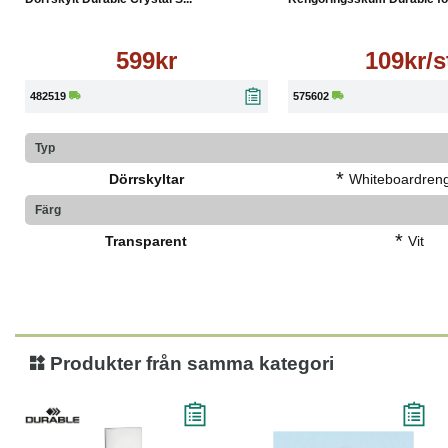
599kr
109kr/s
482519
575602
Typ
*
Dörrskyltar
Whiteboardreng
Färg
*
Transparent
Vit
Produkter från samma kategori