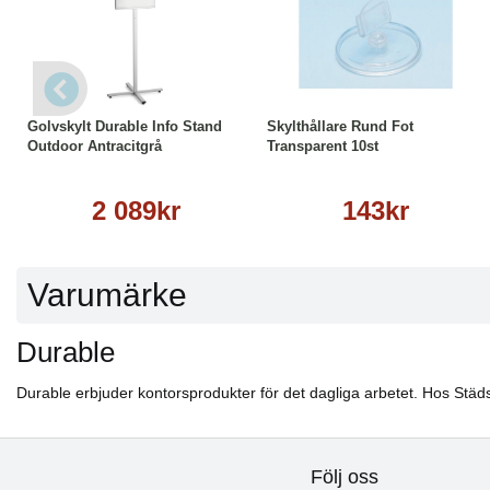
Läs mer
Köp
Läs mer
Golvskylt Durable Info Stand
Skylthållare Rund Fot
Outdoor Antracitgrå
Transparent 10st
2 089kr
143kr
Varumärke
Durable
Durable erbjuder kontorsprodukter för det dagliga arbetet. Hos Städs
Följ oss