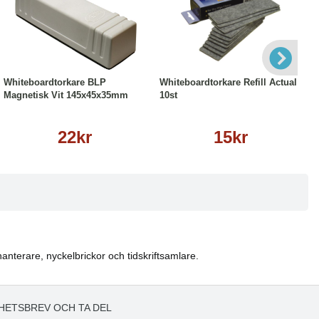
Köp
Läs mer
Köp
Läs mer
Whiteboardtorkare BLP
Whiteboardtorkare Refill Actual
Magnetisk Vit 145x45x35mm
10st
22kr
15kr
anterare, nyckelbrickor och tidskriftsamlare.
HETSBREV OCH TA DEL