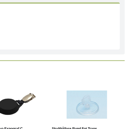
Läs mer
Köp
Läs mer
yo Expograf C...
Skylthållare Rund Fot Trans...