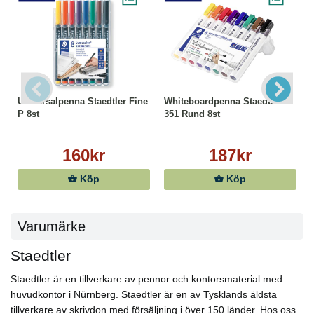
Universalpenna Staedtler Fine
Whiteboardpenna Staedtler
P 8st
351 Rund 8st
160kr
187kr
Köp
Köp
Varumärke
Staedtler
Staedtler är en tillverkare av pennor och kontorsmaterial med
huvudkontor i Nürnberg. Staedtler är en av Tysklands äldsta
tillverkare av skrivdon med försäljning i över 150 länder. Hos oss