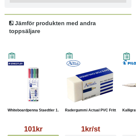
Jämför produkten med andra
toppsäljare
Whiteboardpenna Staedtler 1...
Radergummi Actual PVC Fritt...
Kalligra
101kr
1kr/st