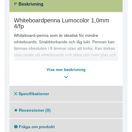
Beskrivning
Whiteboardpenna Lumocolor 1,0mm
4/fp
Whiteboard-penna som är idealisk för mindre
whiteboards. Snabbtorkande och låg lukt. Pennan kan
lämnas obesluten i 8 timmar utan att torka. Kan torkas
utan rester på whiteboards och släta ytor som glas och
porslin. - Spetsbredd: 1 mm - Skrivfärg: Innehåller 4
pennor i svart, röd, blå och grön - Färg pennkropp: Vit
Visa mer beskrivning
Specifikationer
Recensioner (0)
Fråga om produkt