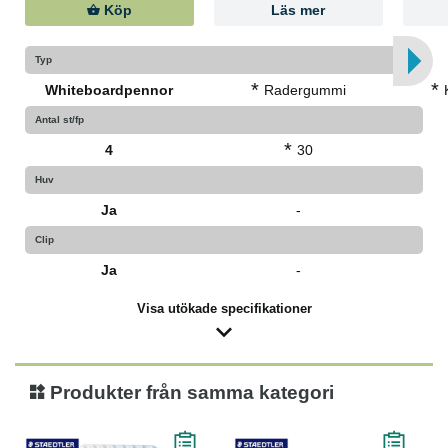
Köp
Läs mer
Typ
*
*
Whiteboardpennor
Radergummi
Antal st/fp
*
4
30
Huv
Ja
-
Clip
Ja
-
Visa utökade specifikationer
Produkter från samma kategori