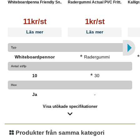
Whiteboardpenna Friendly Sn...
Radergummi Actual PVC Fritt...
Kalligr
11kr/st
1kr/st
Läs mer
Läs mer
Typ
*
*
Whiteboardpennor
Radergummi
Antal st/fp
*
10
30
Huv
Ja
-
Visa utökade specifikationer
Produkter från samma kategori