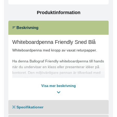
Produktinformation
Beskrivning
Whiteboardpenna Friendly Sned Blå
Whiteboardpenna med kropp av vaxat returpapper.
Ha denna Ballograf Friendly whiteboardpenna till hands
när du undervisar en klass eller presenterar idéer på
kontoret. Den miljövänligare pennan är tillverkad med
en ren PP-plastkolv och återvinningsbar pappersetikett,
vilket gör den till ett perfekt komplement i skolor och på
Visa mer beskrivning
kontor som tar hänsyn till miljön. Med en snedskuren
spets och alkoholbaserat, icke-permanent bläck, skriver
denna Ballograf Friendly whiteboardpenna vackert och
Specifikationer
suddar rent varje gång. Skrivlängd ca 1500 m