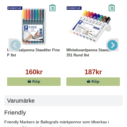
Universalpenna Staedtler Fine
Whiteboardpenna Staedtler
P 8st
351 Rund 8st
160kr
187kr
Köp
Köp
Varumärke
Friendly
Friendly Markers är Ballografs märkpennor som tillverkas i