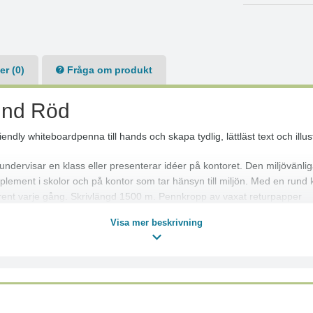
r (0)
Fråga om produkt
und Röd
dly whiteboardpenna till hands och skapa tydlig, lättläst text och illust
ndervisar en klass eller presenterar idéer på kontoret. Den miljövänli
komplement i skolor och på kontor som tar hänsyn till miljön. Med en run
rent varje gång. Skrivlängd 1500 m. Pennkropp av vaxat returpapper
Visa mer beskrivning