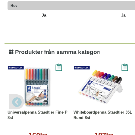
Huv
Ja
Ja
Produkter från samma kategori
Köp
Läs mer
Köp
Läs mer
Universalpenna Staedtler Fine P
Whiteboardpenna Staedtler 351
8st
Rund 8st