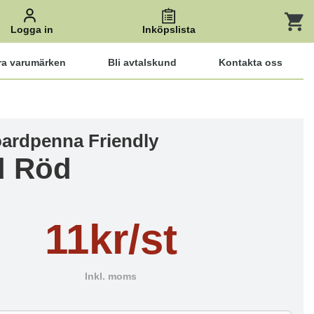
Logga in
Inköpslista
ra varumärken
Bli avtalskund
Kontakta oss
ardpenna Friendly
d Röd
11kr/st
Inkl. moms