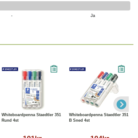
-
Ja
Köp
Läs mer
Köp
Läs mer
Whiteboardpenna Staedtler 351
Whiteboardpenna Staedtler 351
Rund 4st
B Sned 4st