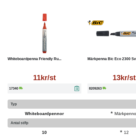
Pennkroppen är tillverkad av 80% återvunnet material
Färg pennkropp: Vit/grå
Läs mer
Läs mer
Whiteboardpenna Friendly Ru...
Märkpenna Bic Eco 2300 Sv
11kr/st
13kr/st
17340
8209263
Typ
*
Whiteboardpennor
Märkpenno
Antal st/fp
*
10
12