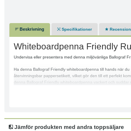
Beskrivning
Specifikationer
Recensione
Whiteboardpenna Friendly R
Undervisa eller presentera med denna miljövänliga Ballograf Frien
Ha denna Ballograf Friendly whiteboardpenna till hands när du u
återvinningsbar pappersetikett, vilket gör den till ett perfekt 
denna Ballograf Friendly whiteboardpenna vackert och suddar 
Icke permanent bläck
Med huv
Rund spets
Linjebredd: 1-3 mm
Textfärg: Röd
Jämför produkten med andra toppsäljare
Pennkropp av vaxat returpapper