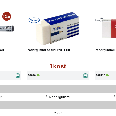
Läs mer
art
Radergummi Actual PVC Fritt...
Radergummi Fab
1kr/st
89896
189520
*
*
r
Radergummi
*
30