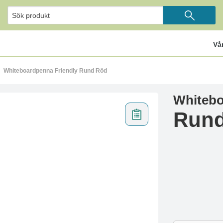
Vå
Whiteboardpenna Friendly Rund Röd
Whitebo
Run