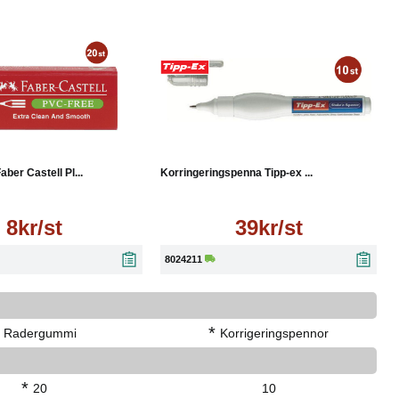
Läs mer
Läs mer
er Castell Pl...
Korringeringspenna Tipp-ex ...
8kr/st
39kr/st
8024211
*
Radergummi
Korrigeringspennor
*
20
10