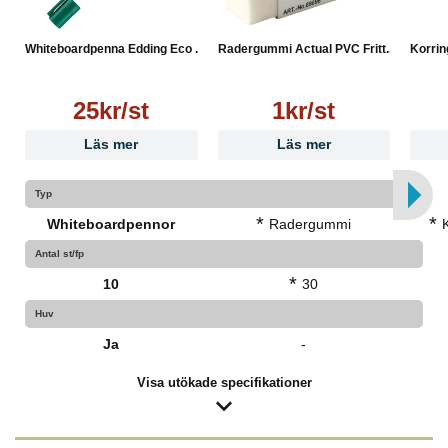
Whiteboardpenna Edding Eco ...
Radergummi Actual PVC Fritt...
Korrin
25kr/st
1kr/st
Läs mer
Läs mer
Typ
*
*
Whiteboardpennor
Radergummi
Antal st/fp
*
10
30
Huv
Ja
-
Visa utökade specifikationer