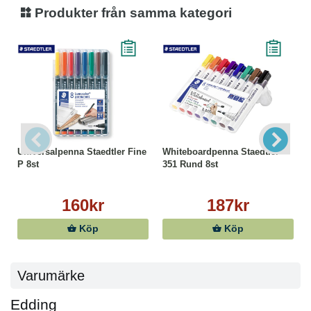
Produkter från samma kategori
Universalpenna Staedtler Fine
Whiteboardpenna Staedtler
P 8st
351 Rund 8st
160kr
187kr
Köp
Köp
Varumärke
Edding