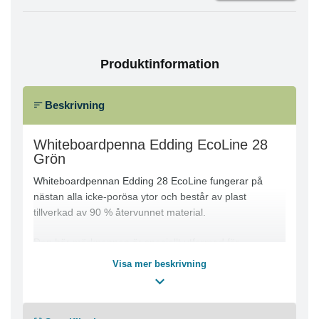
Produktinformation
Beskrivning
Whiteboardpenna Edding EcoLine 28
Grön
Whiteboardpennan Edding 28 EcoLine fungerar på
nästan alla icke-porösa ytor och består av plast
tillverkad av 90 % återvunnet material.
Den här märkpennan är speciellt utformad för
användning på whiteboardtavlor och nästan alla icke-
Visa mer beskrivning
porösa ytor, till exempel emalj, glas och melamin. Det
snabbtorkande och ljusbeständiga bläcket kan enkelt
torkas bort. Märkpennan innehåller ett torksäkert bläck