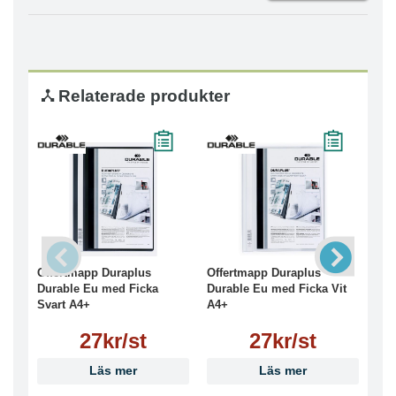
Relaterade produkter
Offertmapp Duraplus
Offertmapp Duraplus
Off
Durable Eu med Ficka
Durable Eu med Ficka Vit
Dur
Svart A4+
A4+
A4
27kr/st
27kr/st
Läs mer
Läs mer