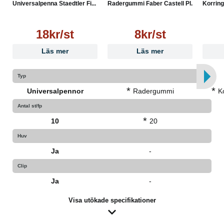
Universalpenna Staedtler Fi...
Radergummi Faber Castell Pl...
Korring
18kr/st
8kr/st
Läs mer
Läs mer
Typ
*
*
Universalpennor
Radergummi
K
Antal st/fp
*
10
20
Huv
Ja
-
Clip
Ja
-
Visa utökade specifikationer