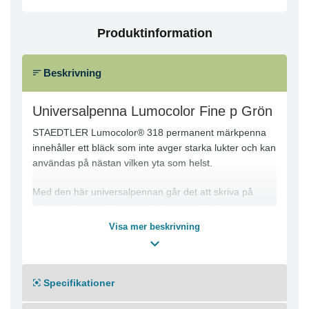
Produktinformation
Beskrivning
Universalpenna Lumocolor Fine p Grön
STAEDTLER Lumocolor® 318 permanent märkpenna
innehåller ett bläck som inte avger starka lukter och kan
användas på nästan vilken yta som helst.
Med den här universalpennan går det att skriva på
nästan alla ytor, till exempel glas, metall, plast, tyg och
OH-film. STAEDTLER Lumocolor® 318 har en tunn
Visa mer beskrivning
spets som ger cirka 0,6 mm linjebredd och den passar
utmärkt när du vill ha precision och noggrannhet. Den
innehåller ett särskilt bläck som är smetfritt och
Specifikationer
vattenbeständigt så att du kan skriva permanent text i
nästan alla förhållanden. Bläcket torkar inom några