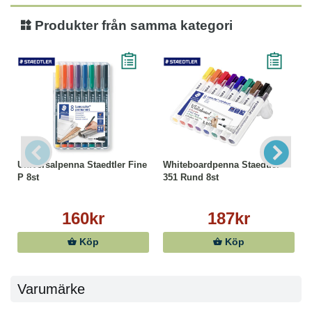
Produkter från samma kategori
Universalpenna Staedtler Fine
Whiteboardpenna Staedtler
P 8st
351 Rund 8st
160kr
187kr
Köp
Köp
Varumärke