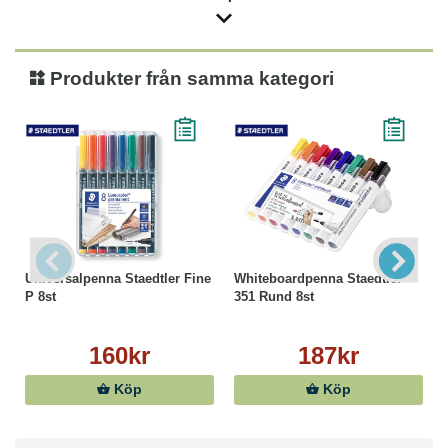
Produkter från samma kategori
Universalpenna Staedtler Fine
Whiteboardpenna Staedtler
P 8st
351 Rund 8st
160kr
187kr
Köp
Köp