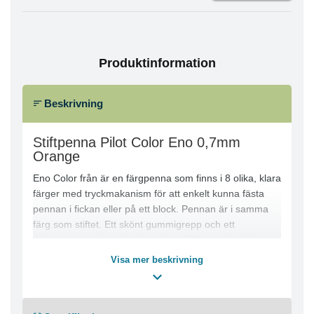
Produktinformation
Beskrivning
Stiftpenna Pilot Color Eno 0,7mm
Orange
Eno Color från är en färgpenna som finns i 8 olika, klara
färger med tryckmakanism för att enkelt kunna fästa
pennan i fickan eller på ett block. Pennan är i samma
färg som stiftet. Ett skönt gummigrepp och ett
radergummi gör att du kan skissa så länge du vill
Visa mer beskrivning
Med tryckmakanism
Spetsbredd: 0,7 mm
Textfärg: Orange