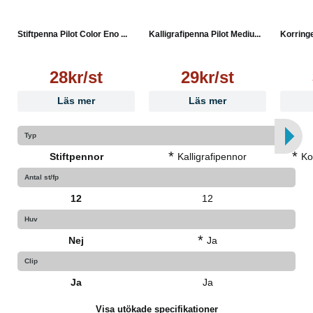
Stiftpenna Pilot Color Eno ...
Kalligrafipenna Pilot Mediu...
Korringe
28kr/st
29kr/st
Läs mer
Läs mer
Typ
*
*
Stiftpennor
Kalligrafipennor
Ko
Antal st/fp
12
12
Huv
*
Nej
Ja
Clip
Ja
Ja
Visa utökade specifikationer