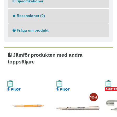
Färg pennkopp: Orange
Specifikationer
Recensioner (0)
Fråga om produkt
Jämför produkten med andra
toppsäljare