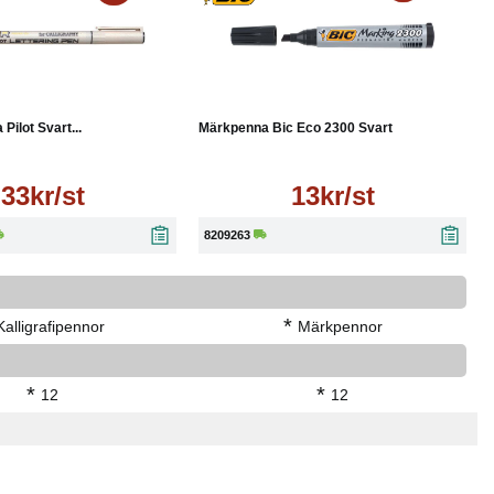
Läs mer
Läs mer
 Pilot Svart...
Märkpenna Bic Eco 2300 Svart
33kr/st
13kr/st
8209263
*
Kalligrafipennor
Märkpennor
*
*
12
12