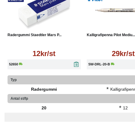
Läs mer
Läs mer
Radergummi Staedtler Mars P...
Kalligrafipenna Pilot Mediu...
12kr/st
29kr/st
52650
SW-DRL-20-B
Typ
*
Radergummi
Kalligrafipen
Antal st/fp
*
20
12