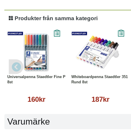
Produkter från samma kategori
Köp
Läs mer
Köp
Läs mer
Universalpenna Staedtler Fine P
Whiteboardpenna Staedtler 351
8st
Rund 8st
160kr
187kr
Varumärke