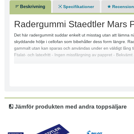
Beskrivning
Specifikationer
Recensione
Radergummi Staedtler Mars P
Det här radergummit suddar enkelt ut misstag utan att lämna nå
skyddande hölje i cellofan som bibehåller dess form längre. Rad
gammalt utan kan sparas och användas under en väldigt lång tid.
Ftalat- och latexfritt - Ingen missfärgning av pappret - Bekväm
Jämför produkten med andra toppsäljare