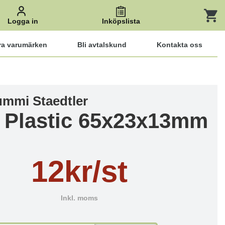
Logga in
Inköpslista
ra varumärken
Bli avtalskund
Kontakta oss
mmi Staedtler
 Plastic 65x23x13mm
12kr/st
Inkl. moms