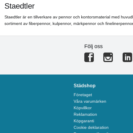
Staedtler
Staedtler är en tillverkare av pennor och kontorsmaterial med huvudko
sortiment av fiberpennor, kulpennor, märkpennor och finelinerpennor
Följ oss
Städshop
Företaget
Våra varumärken
Köpvillkor
Reklamation
Köpgaranti
Cookie deklaration