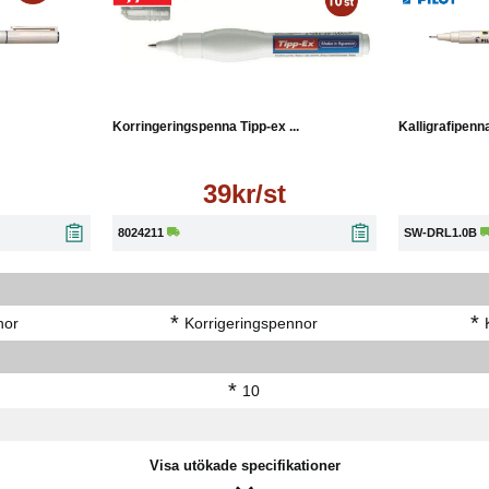
Läs mer
Korringeringspenna Tipp-ex ...
Kalligrafipenna
39kr/st
8024211
SW-DRL1.0B
*
*
nor
Korrigeringspennor
*
10
Visa utökade specifikationer