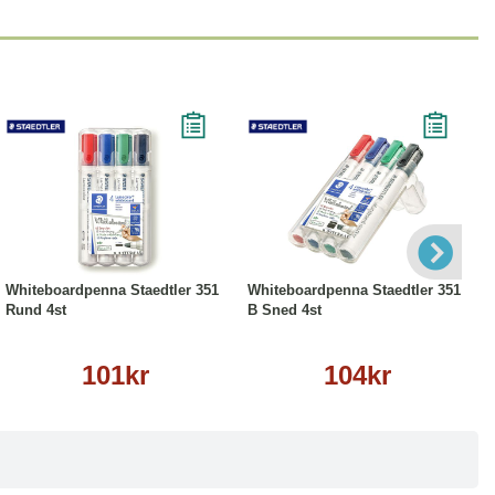
Köp
Läs mer
Köp
Läs mer
Whiteboardpenna Staedtler 351
Whiteboardpenna Staedtler 351
Rund 4st
B Sned 4st
101kr
104kr