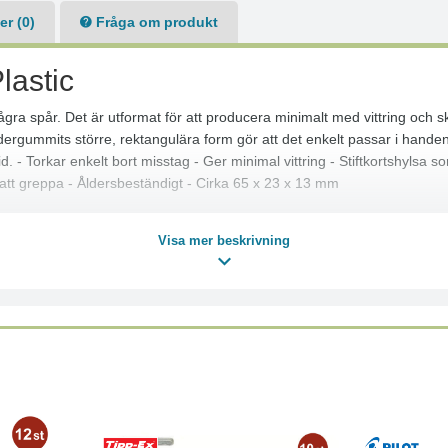
r (0)
Fråga om produkt
lastic
gra spår. Det är utformat för att producera minimalt med vittring och 
ergummits större, rektangulära form gör att det enkelt passar i handen
 - Torkar enkelt bort misstag - Ger minimal vittring - Stiftkortshylsa s
t att greppa - Åldersbeständigt - Cirka 65 x 23 x 13 mm
Visa mer beskrivning