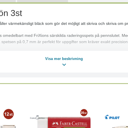
ön 3st
håller värmekänsligt bläck som gör det möjligt att skriva och skriva om pr
ras omedelbart med FriXions särskilda raderingsspets på pennslutet. M
a spetsen på 0,7 mm är perfekt för uppgifter som kräver exakt precision.
Visa mer beskrivning
r direkt
Xion Ball och FriXion Clicker