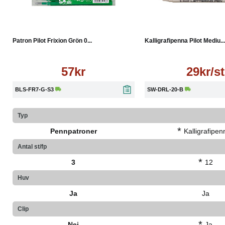
Köp
Läs mer
Läs mer
Patron Pilot Frixion Grön 0...
Kalligrafipenna Pilot Mediu...
57kr
29kr/st
BLS-FR7-G-S3
SW-DRL-20-B
Typ
*
Pennpatroner
Kalligrafipen
Antal st/fp
*
3
12
Huv
Ja
Ja
Clip
*
Nej
Ja