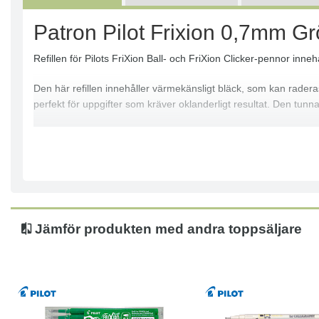
Patron Pilot Frixion 0,7mm Gr
Refillen för Pilots FriXion Ball- och FriXion Clicker-pennor inne
Den här refillen innehåller värmekänsligt bläck, som kan rade
perfekt för uppgifter som kräver oklanderligt resultat. Den tunn
- BLS-FR7 refill
- Tunn spets: 0,7 mm
- Precision och exakthet
- Värmekänsligt bläck
- Slitstark spets i hårdmetall
- Raderar genom friktion, det raderade området kan skrivas öve
Jämför produkten med andra toppsäljare
- Refill för tids- och kostnadsbesparing
- Kan användas för följande Pilot-pennor med 0,7 mm spets: Fri
- Färg: Grön
- Förpackningen innehåller 3 st