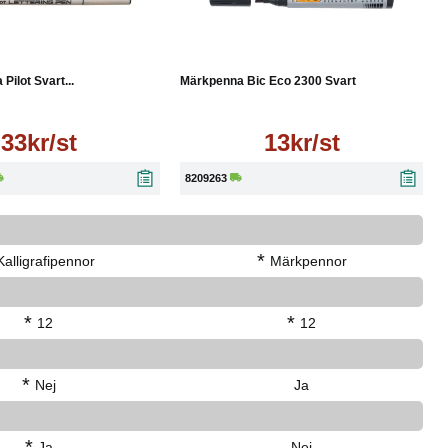
Läs mer
Läs mer
 Pilot Svart...
Märkpenna Bic Eco 2300 Svart
33kr/st
13kr/st
8209263
*
Kalligrafipennor
Märkpennor
*
*
12
12
*
Nej
Ja
*
Ja
Nej