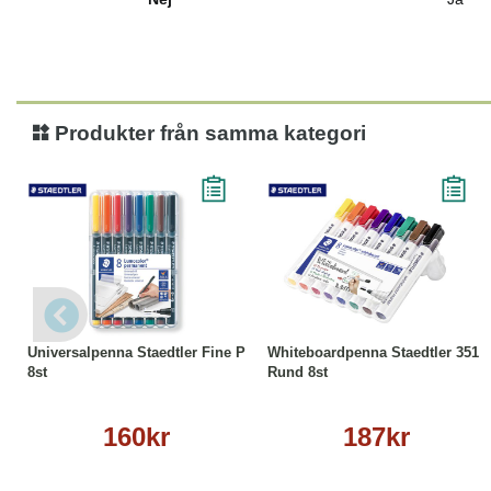
Produkter från samma kategori
Köp
Läs mer
Köp
Läs mer
Universalpenna Staedtler Fine P
Whiteboardpenna Staedtler 351
8st
Rund 8st
160kr
187kr