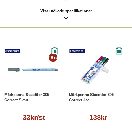
Visa utökade specifikationer
Läs mer
Köp
Läs mer
Märkpenna Staedtler 305
Märkpenna Staedtler 305
Correct Svart
Correct 4st
33kr/st
138kr