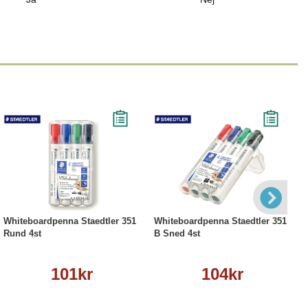
Köp
Läs mer
Köp
Läs mer
Whiteboardpenna Staedtler 351
Whiteboardpenna Staedtler 351
Rund 4st
B Sned 4st
101kr
104kr