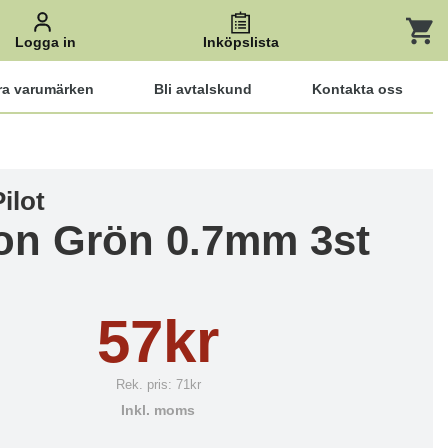
Logga in
Inköpslista
ra varumärken
Bli avtalskund
Kontakta oss
ilot
ion Grön 0.7mm 3st
57kr
Rek. pris:
71kr
Inkl. moms