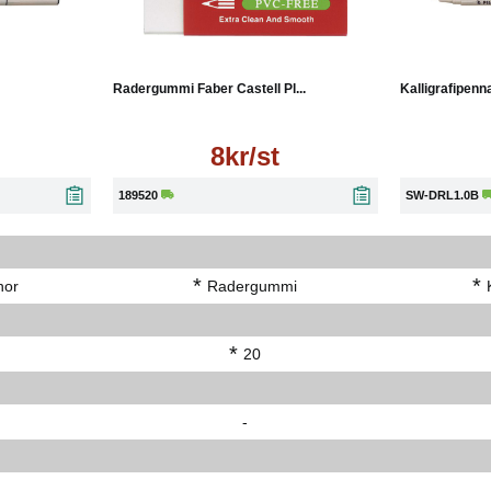
Läs mer
Radergummi Faber Castell Pl...
Kalligrafipenna
8kr/st
189520
SW-DRL1.0B
*
*
nor
Radergummi
*
20
-
-