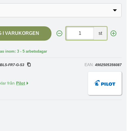
G I VARUKORGEN
st
as inom: 3 - 5 arbetsdagar
:
EAN:
BLS-FR7-G-S3
4902505356087
klar från
Pilot