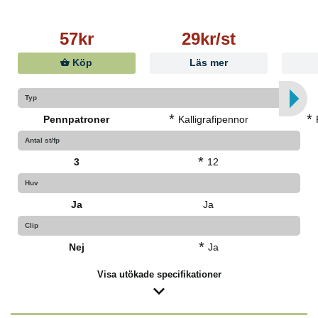
57kr
29kr/st
Köp
Läs mer
Typ
*
*
Pennpatroner
Kalligrafipennor
Antal st/fp
*
3
12
Huv
Ja
Ja
Clip
*
Nej
Ja
Visa utökade specifikationer