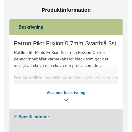
Produktinformation
Beskrivning
Patron Pilot Frixion 0,7mm Svartblå 3st
Refillen för Pilots FriXion Ball- och FriXion Clicker-
pennor innehåller värmekänsligt bläck som gör det
möjligt att skriva och skriva om precis som du vill.
Den här refillen innehåller värmekänsligt bläck, som kan
raderas omedelbart med FriXions särskilda
raderingsspets på pennslutet. Med sin revolutionerande
Visa mer beskrivning
sammansättning är det här bläcket perfekt för uppgifter
som kräver oklanderligt resultat. Den tunna
hårdmetallspetsen på 0,7 mm är perfekt för uppgifter
Specifikationer
som kräver exakt precision. Tack vare refillfunktionen
sparar du pengar och värdefull tid.