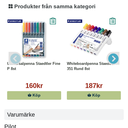
Produkter från samma kategori
Universalpenna Staedtler Fine
Whiteboardpenna Staedtler
P 8st
351 Rund 8st
160kr
187kr
Köp
Köp
Varumärke
Pilot