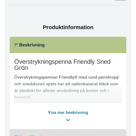
Produktinformation
Beskrivning
Överstrykningspenna Friendly Sned
Grön
Överstrykningspennan Friendly® med rund pennkropp
och snedskuren spets har ett vattenbaserat bläck som
är idealiskt för allmän användning på kontor och i
hemmet.
Överstrykningspennan Friendly® med rund pennkropp
Visa mer beskrivning
är ett lättanvänt tillskott till kontorsmaterialet i hemmet
eller på kontoret. Pennan är intelligent utformad och det
vattenbaserade bläcket är ett riskfritt val för