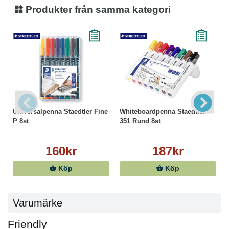
Produkter från samma kategori
Universalpenna Staedtler Fine
Whiteboardpenna Staedtler
P 8st
351 Rund 8st
160kr
187kr
Köp
Köp
Varumärke
Friendly