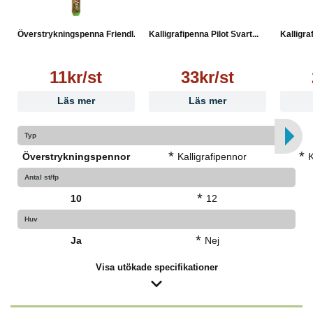
Överstrykningspenna Friendl...
Kalligrafipenna Pilot Svart...
Kalligra
11kr/st
33kr/st
Läs mer
Läs mer
Typ
*
*
Överstrykningspennor
Kalligrafipennor
K
Antal st/fp
*
10
12
Huv
*
Ja
Nej
Visa utökade specifikationer