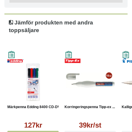
Jämför produkten med andra
toppsäljare
Märkpenna Edding 8400 CD-DV...
Korringeringspenna Tipp-ex ...
Kallig
127kr
39kr/st