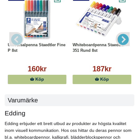
Universalpenna Staedtler Fine
Whiteboardpenna Staedtler
P 8st
351 Rund 8st
160kr
187kr
Köp
Köp
Varumärke
Edding
Edding erbjuder ett brett utbud av produkter av högsta kvalitet
inom visuell kommunikation. Hos oss hittar du deras pennor som
bl.a. whiteboardpennor, kalligrafi, blädderblockspennor och