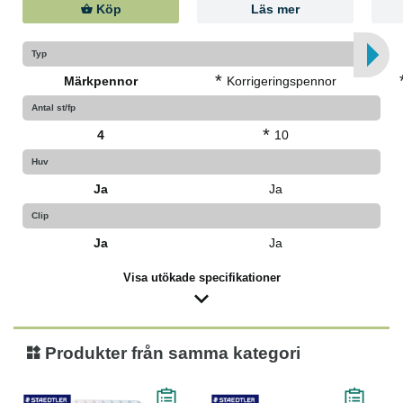
Köp
Läs mer
Typ
*
Märkpennor
Korrigeringspennor
Antal st/fp
*
4
10
Huv
Ja
Ja
Clip
Ja
Ja
Visa utökade specifikationer
Produkter från samma kategori