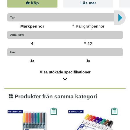
Köp
Läs mer
Typ
*
Märkpennor
Kalligrafipennor
Antal st/fp
*
4
12
Huv
Ja
Ja
Visa utökade specifikationer
Produkter från samma kategori