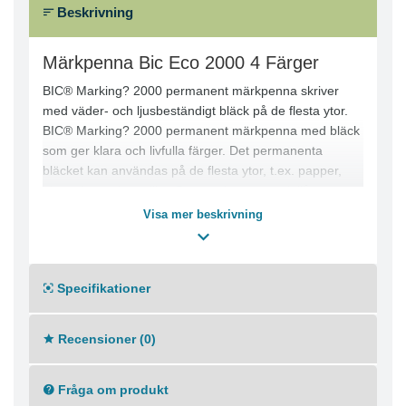
Beskrivning
Märkpenna Bic Eco 2000 4 Färger
BIC® Marking? 2000 permanent märkpenna skriver
med väder- och ljusbeständigt bläck på de flesta ytor.
BIC® Marking? 2000 permanent märkpenna med bläck
som ger klara och livfulla färger. Det permanenta
bläcket kan användas på de flesta ytor, t.ex. papper,
glas, plast och textilier. Pennan har en medellång spets
som gör det enkelt att skriva med olika stilar. Den är
Visa mer beskrivning
PVC-fri och har en praktisk plastpennkropp. Bläcket har
svag lukt för en behagligare upplevelse. - Permanent
bläck - Med huv - Rund spets - Linjebredd: 1,7 mm -
Specifikationer
Textfärger: Röd, grön, blå och svart
Recensioner (0)
Fråga om produkt