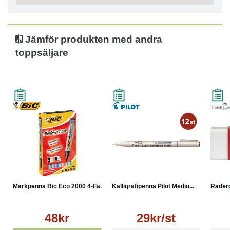
Jämför produkten med andra
toppsäljare
Märkpenna Bic Eco 2000 4-Fä...
Kalligrafipenna Pilot Mediu...
Raderg
48kr
29kr/st