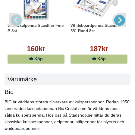
Universalpenna Staedtler Fine
Whiteboardpenna Staedtler
P 8st
351 Rund 8st
160kr
187kr
Köp
Köp
Varumärke
Bic
BIC är världens största tillverkare av kulspetspennor. Redan 1950
lanserades kulspetspennan Bic Cristal som är världens mest
sålda kulspetspenna. Hos oss på Städshop.se hittar du deras
klassiska kulspetspennor, gelpennor, stiftpennor för blyerts och
whiteboardpennor.