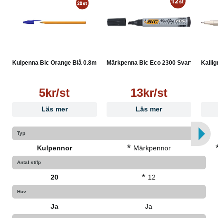
Kulpenna Bic Orange Blå 0.8mm
Märkpenna Bic Eco 2300 Svart
Kallig
5kr/st
13kr/st
Läs mer
Läs mer
Typ
*
Kulpennor
Märkpennor
Antal st/fp
*
20
12
Huv
Ja
Ja