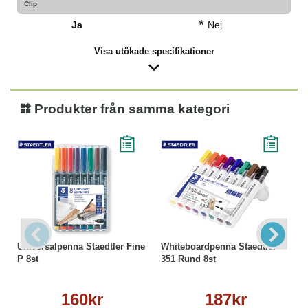
Clip
*
Ja
Nej
Visa utökade specifikationer
Produkter från samma kategori
Universalpenna Staedtler Fine
Whiteboardpenna Staedtler
P 8st
351 Rund 8st
160kr
187kr