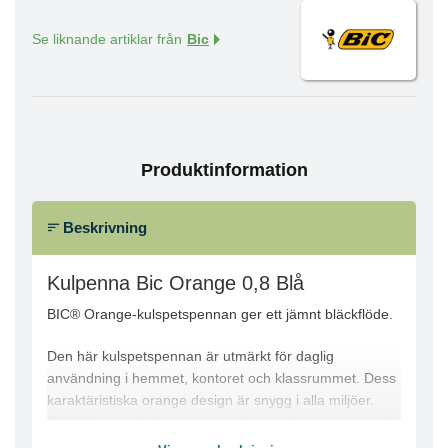
Se liknande artiklar från
Bic
Produktinformation
Beskrivning
Kulpenna Bic Orange 0,8 Blå
BIC® Orange-kulspetspennan ger ett jämnt bläckflöde.
Den här kulspetspennan är utmärkt för daglig
användning i hemmet, kontoret och klassrummet. Dess
karaktäristiska orange design är snygg i alla miljöer.
BIC® Orange-kulspetspennan har en fin spets som gör
det enkelt att skriva prydligt. Pennan har en praktisk