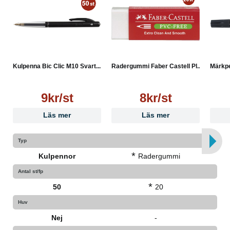
Kulpenna Bic Clic M10 Svart...
Radergummi Faber Castell Pl...
Märkpe
9kr/st
8kr/st
Läs mer
Läs mer
Typ
*
Kulpennor
Radergummi
Antal st/fp
*
50
20
Huv
Nej
-