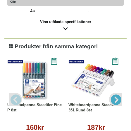
Clip
Ja
-
Visa utökade specifikationer
Produkter från samma kategori
Universalpenna Staedtler Fine
Whiteboardpenna Staedtler
P 8st
351 Rund 8st
160kr
187kr