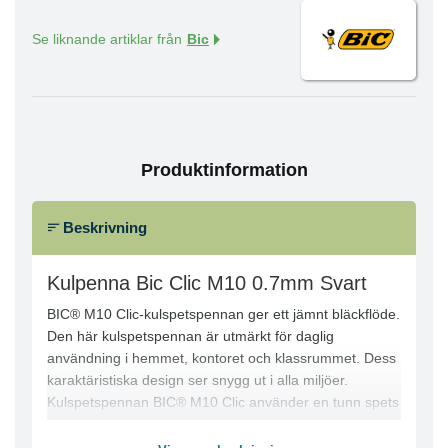
Se liknande artiklar från
Bic
Produktinformation
Beskrivning
Kulpenna Bic Clic M10 0.7mm Svart
BIC® M10 Clic-kulspetspennan ger ett jämnt bläckflöde.
Den här kulspetspennan är utmärkt för daglig
användning i hemmet, kontoret och klassrummet. Dess
karaktäristiska design ser snygg ut i alla miljöer.
Kulspetspennan BIC® M10 Clic använder en tunn spets
som hjälper dig att skapa olika skrivstilar. Pennan har
en praktisk fickklämma, så att den är lätt att bära med