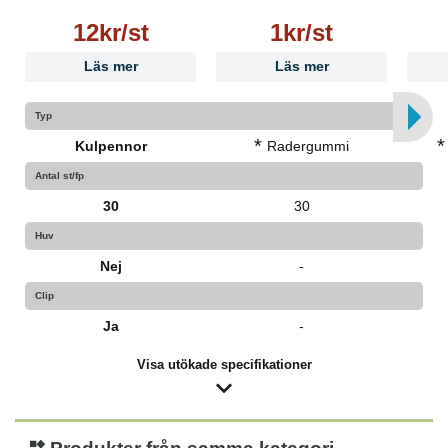
12kr/st
1kr/st
Läs mer
Läs mer
Typ
*
*
Kulpennor
Radergummi
Antal st/fp
30
30
Huv
Nej
-
Clip
Ja
-
Visa utökade specifikationer