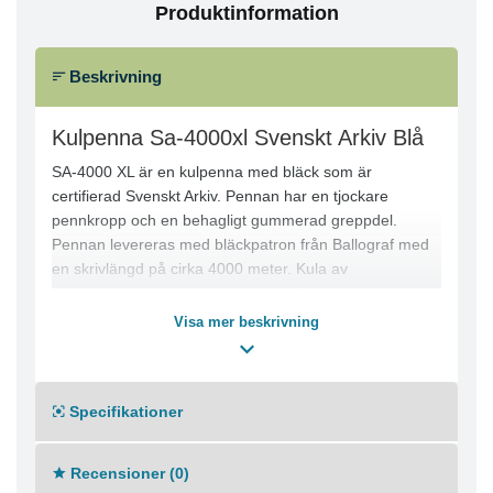
Produktinformation
Beskrivning
Kulpenna Sa-4000xl Svenskt Arkiv Blå
SA-4000 XL är en kulpenna med bläck som är
certifierad Svenskt Arkiv. Pennan har en tjockare
pennkropp och en behagligt gummerad greppdel.
Pennan levereras med bläckpatron från Ballograf med
en skrivlängd på cirka 4000 meter. Kula av
wolframkarbid och spets i rostfritt stål som ger en skön
skrivkänsla. 30st per förpackning.
Visa mer beskrivning
- Klickmekanism
- Linjebredd: Medel
Specifikationer
- Textfärg: Blå
- Färg pennkropp: Vit/blå
- Godkänd för Svenskt Arkiv
Recensioner (0)