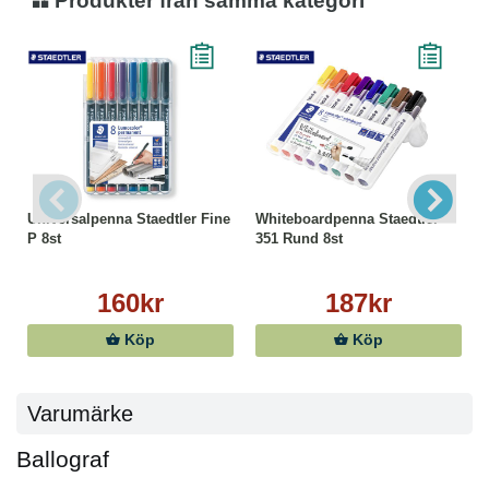
Produkter från samma kategori
Universalpenna Staedtler Fine
Whiteboardpenna Staedtler
P 8st
351 Rund 8st
160kr
187kr
Köp
Köp
Varumärke
Ballograf