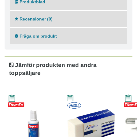
Produktblad
- Kompakt storlek tar upp litet utrymme - Torkar direkt
så att du kan fortsätta skriva
- Kilformad spets
Recensioner (0)
- Volym: 20 ml
Fråga om produkt
Jämför produkten med andra
toppsäljare