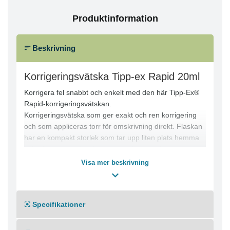
Produktinformation
Beskrivning
Korrigeringsvätska Tipp-ex Rapid 20ml
Korrigera fel snabbt och enkelt med den här Tipp-Ex®
Rapid-korrigeringsvätskan.
Korrigeringsvätska som ger exakt och ren korrigering
och som appliceras torr för omskrivning direkt. Flaskan
har en kompakt storlek som tar upp liten plats hemma
och på kontoret. Korrigeringsvätskan appliceras med en
skumgummiapplikator.
Visa mer beskrivning
Det är bra när du behöver påföra den exakt och
noggrant.
Spetsen är kilformad, så du kan täcka både små och
Specifikationer
stora ytor.
- Korrigeringsvätska