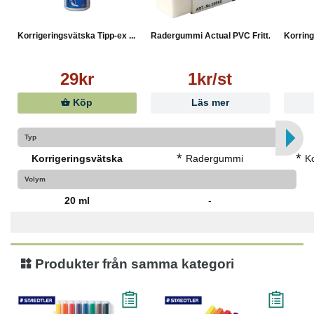
Korrigeringsvätska Tipp-ex ...
Radergummi Actual PVC Fritt...
Korring
29kr
1kr/st
Köp
Läs mer
Typ
*
*
Korrigeringsvätska
Radergummi
K
Volym
20 ml
-
Produkter från samma kategori