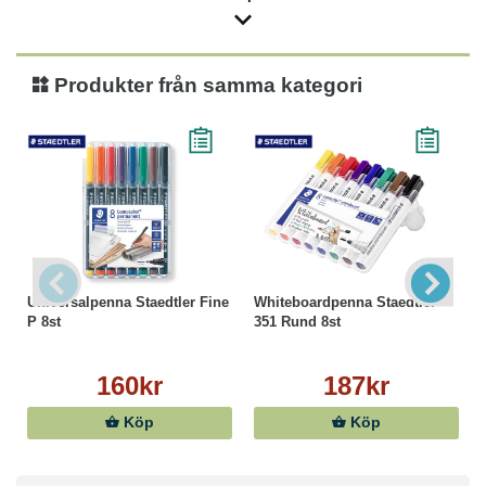
Produkter från samma kategori
Universalpenna Staedtler Fine
Whiteboardpenna Staedtler
P 8st
351 Rund 8st
160kr
187kr
Köp
Köp