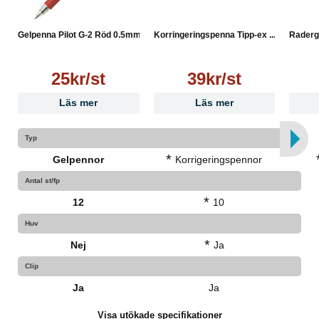
Gelpenna Pilot G-2 Röd 0.5mm
Korringeringspenna Tipp-ex ...
Radergu
25kr/st
39kr/st
Läs mer
Läs mer
Typ
*
Gelpennor
Korrigeringspennor
Antal st/fp
*
12
10
Huv
*
Nej
Ja
Clip
Ja
Ja
Visa utökade specifikationer