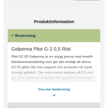
Produktinformation
Beskrivning
Gelpenna Pilot G-2 0,5 Röd
Pilot G2 05 Gelpenna är en snygg penna med smetfri
bläcksammansättning som gör det smidigt att skriva.
G2 05 glider lätt över pappret och använder ett mjukt
krämigt gelbläck. Den extra tunna spetsen på 0,5 mm
ger jämn skrift och är perfekt för uppgifter som kräver
god precision. Pennan har en kula av hårdmetall som
behåller sin form och är extremt hållbar. Pennan finns
Visa mer beskrivning
också med en användbar fickklämma och den
genomskinliga pennkroppen gör att du alltid vet hur
mycket bläck som finns kvar. Den har dessutom en