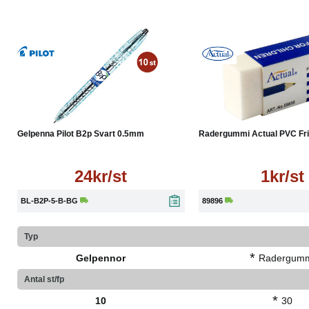
Tillverkad av 89 % återvunnet material
Läs mer
Läs mer
Gelpenna Pilot B2p Svart 0.5mm
Radergummi Actual PVC Fritt
24kr/st
1kr/st
BL-B2P-5-B-BG
89896
Typ
*
Gelpennor
Radergum
Antal st/fp
*
10
30