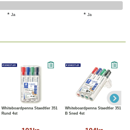
*
*
Ja
Ja
Köp
Läs mer
Köp
Läs mer
Whiteboardpenna Staedtler 351
Whiteboardpenna Staedtler 351
Rund 4st
B Sned 4st