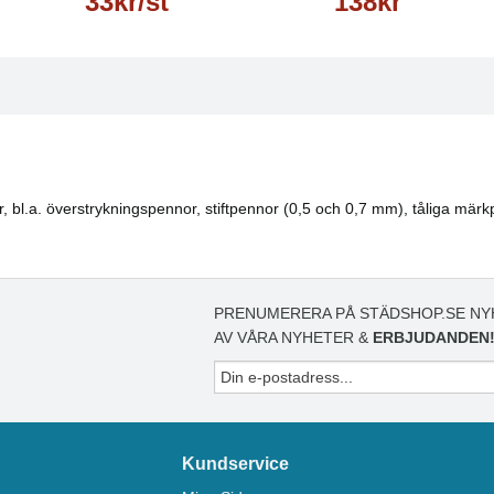
33kr/st
138kr
or, bl.a. överstrykningspennor, stiftpennor (0,5 och 0,7 mm), tåliga mä
PRENUMERERA PÅ STÄDSHOP.SE NY
AV VÅRA NYHETER &
ERBJUDANDEN
Kundservice