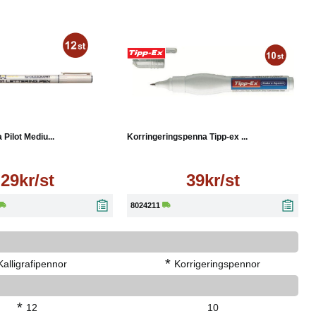
Läs mer
Läs mer
 Pilot Mediu...
Korringeringspenna Tipp-ex ...
29kr/st
39kr/st
8024211
*
Kalligrafipennor
Korrigeringspennor
*
12
10