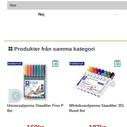
Huv
Nej
-
Produkter från samma kategori
Köp
Läs mer
Köp
Läs mer
Universalpenna Staedtler Fine P
Whiteboardpenna Staedtler 351
8st
Rund 8st