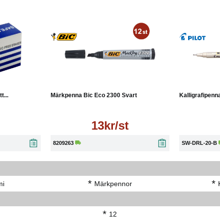
Läs mer
...
Märkpenna Bic Eco 2300 Svart
Kalligrafipenna
13kr/st
8209263
SW-DRL-20-B
*
*
mi
Märkpennor
*
12