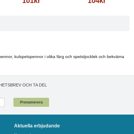
101kr
104kr
rkpennor, kulspetspennor i olika färg och spetstjocklek och bekväma
HETSBREV OCH TA DEL
!
Prenumerera
Aktuella erbjudande