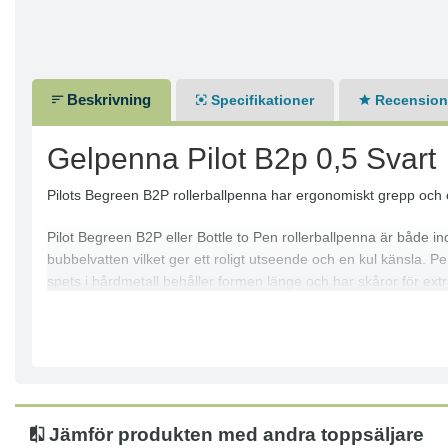
Beskrivning
Specifikationer
Recensione
Gelpenna Pilot B2p 0,5 Svart
Pilots Begreen B2P rollerballpenna har ergonomiskt grepp och ett 
Pilot Begreen B2P eller Bottle to Pen rollerballpenna är både
bubbelvatten vilket ger ett roligt utseende och en kul känsla. 
spets i hårdmetall behåller formen länge och har skåror för extra
Tryckmekanism
Spetsbredd: 0,5 mm
Skrivfärg: Svart
Färg pennkropp: Transparent
Utbytbar patron
Jämför produkten med andra toppsäljare
Dokumentäkta bläck enligt ISO 27668