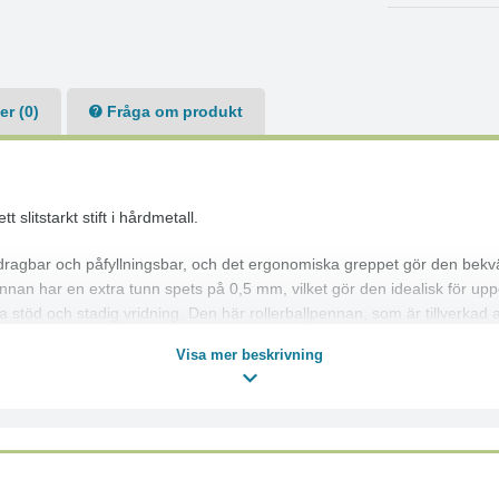
r (0)
Fråga om produkt
slitstarkt stift i hårdmetall.
 indragbar och påfyllningsbar, och det ergonomiska greppet gör den be
Pennan har en extra tunn spets på 0,5 mm, vilket gör den idealisk för u
 stöd och stadig vridning. Den här rollerballpennan, som är tillverkad a
Visa mer beskrivning