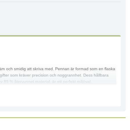
kväm och smidig att skriva med. Pennan är formad som en flaska
ppgifter som kräver precision och noggrannhet. Dess hållbara
v 89 % återvunnet material, är ett perfekt miljöval.