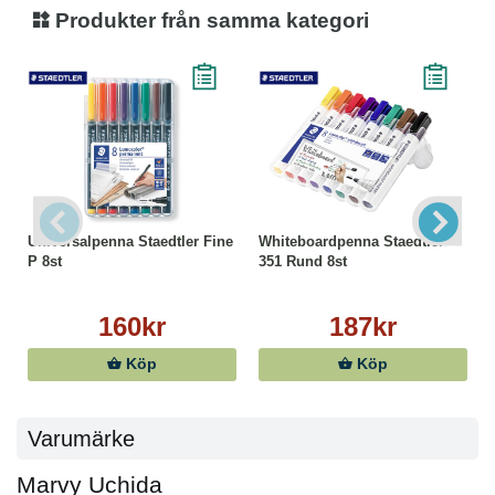
Produkter från samma kategori
Universalpenna Staedtler Fine
Whiteboardpenna Staedtler
P 8st
351 Rund 8st
160kr
187kr
Köp
Köp
Varumärke
Marvy Uchida