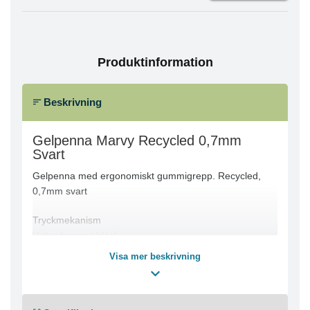
Produktinformation
Beskrivning
Gelpenna Marvy Recycled 0,7mm
Svart
Gelpenna med ergonomiskt gummigrepp. Recycled,
0,7mm svart
Tryckmekanism
Vattenbaserat bläck
Spetsbredd 0,7 mm
Visa mer beskrivning
Skrivfärg: Svart
Färg pennkropp: Svart
Kan fyllas på med refill-patroner