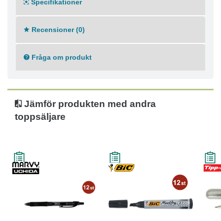
Dokumentäkta bläck enligt ISO 27668
Specifikationer
Gelpenna i 82 % återvunnet material
Recensioner (0)
Fråga om produkt
Jämför produkten med andra
toppsäljare