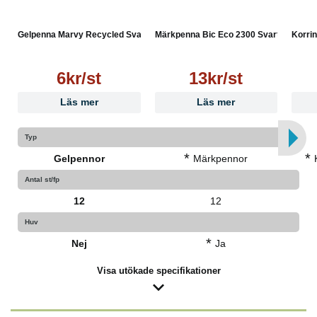
Gelpenna Marvy Recycled Sva...
Märkpenna Bic Eco 2300 Svart
Korrin
6kr/st
13kr/st
Läs mer
Läs mer
Typ
*
*
Gelpennor
Märkpennor
Antal st/fp
12
12
Huv
*
Nej
Ja
Visa utökade specifikationer