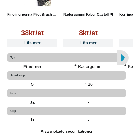
Finelinerpenna Pilot Brush ...
Radergummi Faber Castell Pl...
Korringe
38kr/st
8kr/st
Läs mer
Läs mer
Typ
*
*
Fineliner
Radergummi
Ko
Antal st/fp
*
5
20
Huv
Ja
-
Clip
Ja
-
Visa utökade specifikationer