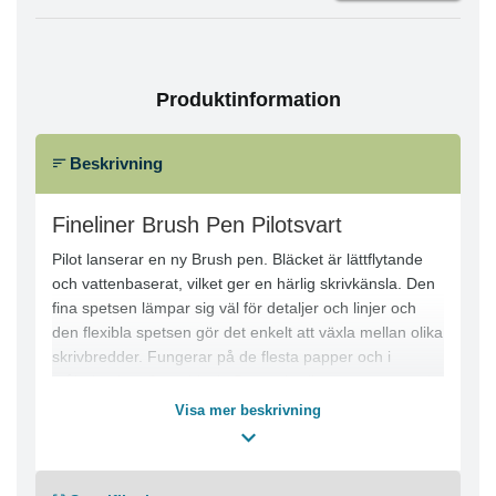
Produktinformation
Beskrivning
Fineliner Brush Pen Pilotsvart
Pilot lanserar en ny Brush pen. Bläcket är lättflytande
och vattenbaserat, vilket ger en härlig skrivkänsla. Den
fina spetsen lämpar sig väl för detaljer och linjer och
den flexibla spetsen gör det enkelt att växla mellan olika
skrivbredder. Fungerar på de flesta papper och i
målarböcker. Svart bläck. Denna härliga pennan gör det
roligt att skriva, rita och anteckna. Finns i många olika
Visa mer beskrivning
färger för en kreaktiv och rolig stund. - Färg: Svart