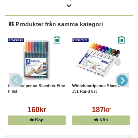
Produkter från samma kategori
Universalpenna Staedtler Fine
Whiteboardpenna Staedtler
P 8st
351 Rund 8st
160kr
187kr
Köp
Köp