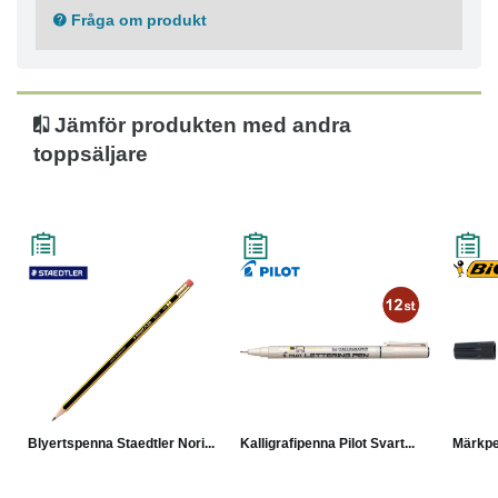
Kan enkelt vässas eller suddas ut
Fråga om produkt
Ergonomisk sexkantig form för enklare grepp
Tillverkad av trä från hållbara källor
Stiftets diameter: 2 mm
Stifttyp: HB
Jämför produkten med andra
toppsäljare
Blyertspenna Staedtler Nori...
Kalligrafipenna Pilot Svart...
Märkpe