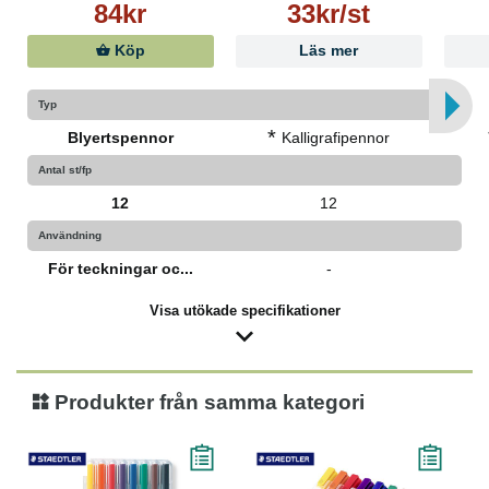
84kr
33kr/st
Köp
Läs mer
Typ
*
Blyertspennor
Kalligrafipennor
Antal st/fp
12
12
Användning
För teckningar oc...
-
Visa utökade specifikationer
Produkter från samma kategori