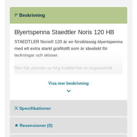
Beskrivning
Blyertspenna Staedtler Noris 120 HB
STAEDTLER Noris® 120 är en förstklassig blyertspenna
med ett extra starkt grafitstift som är idealiskt för
teckningar och skisser.
Den här pennan av hög kvalitet har en ergonomisk
sexkantig form som gör den bekväm att greppa.
STAEDTLER Noris® 120 har ett speciellt,
Visa mer beskrivning
sammanlänkat och hållbart stift som ger pennan extra
lång livslängd. Pennan är tillverkad av lätt trä, är mjuk
och enkel att vässa. Den är dessutom tillverkad av trä
Specifikationer
från skogar med hållbar förvaltning, vilket gör den till ett
miljömedvetet val.
Recensioner (0)
Passar att rita, skissa och skriva med
Starkt, sammanlänkat stift för längre hållbarhet